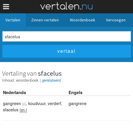
Vertalen
Zinnen vertalen
Woordenboek
Vervoegen
Vertaling van
sfacelus
Inhoud:
woordenboek
|
gerelateerd
Nederlands
Engels
gangreen
,
koudvuur
,
verderf
,
gangrene
[o]
sfacelus
{zn.}