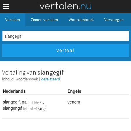
Vertalen
Zinnen vertalen
Woordenboek
Vervoegen
Vertaling van
slangegif
Inhoud:
woordenboek
|
gerelateerd
Nederlands
Engels
slangegif
,
gal
,
venom
[m]
(de ~)
slangengif
{zn.}
[o]
(het ~)