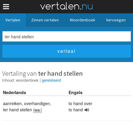
Vertalen
Zinnen vertalen
Woordenboek
Vervoegen
Vertaling van
ter hand stellen
Inhoud:
woordenboek
|
gerelateerd
Nederlands
Engels
aanreiken
,
overhandigen
,
to hand over
ter hand stellen
to hand
{ww.}