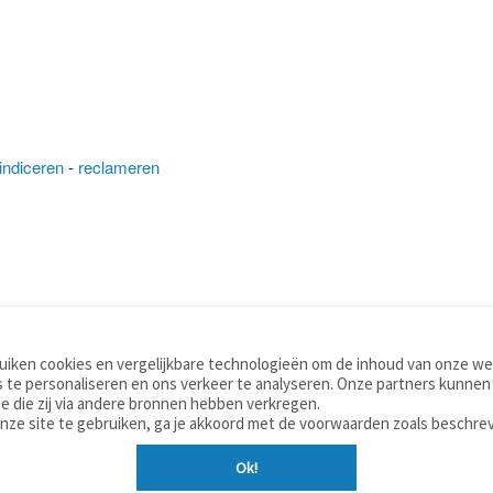
indiceren
-
reclameren
iken cookies en vergelijkbare technologieën om de inhoud van onze web
TOOLS
WOORDENBOEKEN
 te personaliseren en ons verkeer te analyseren. Onze partners kunnen
Apps
Nederlands - Engels
e die zij via andere bronnen hebben verkregen.
Mobiel
Nederlands - Duits
onze site te gebruiken, ga je akkoord met de voorwaarden zoals beschre
Tools & widgets
Nederlands - Spaans
Ok!