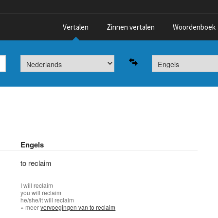
Vertalen
Zinnen vertalen
Woordenboek
Engels
to reclaim
I
will reclaim
you
will reclaim
he/she/it
will reclaim
» meer
vervoegingen van to reclaim