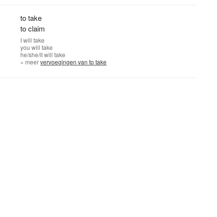
to take
to claim
I
will take
you
will take
he/she/it
will take
» meer
vervoegingen van to take