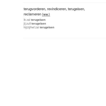
terugvorderen
,
revindiceren
,
terugeisen
,
reclameren
{ww.}
ik
zal
terugeisen
jij
zult
terugeisen
hij/zij/het
zal
terugeisen