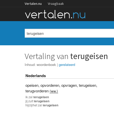
Vertalen.nu
Vraagbaak
Vertaling van
terugeisen
Inhoud:
woordenboek
|
gerelateerd
Nederlands
opeisen
,
opvorderen
,
opvragen
,
terugeisen
,
terugvorderen
{ww.}
ik
zal
terugeisen
jij
zult
terugeisen
hij/zij/het
zal
terugeisen