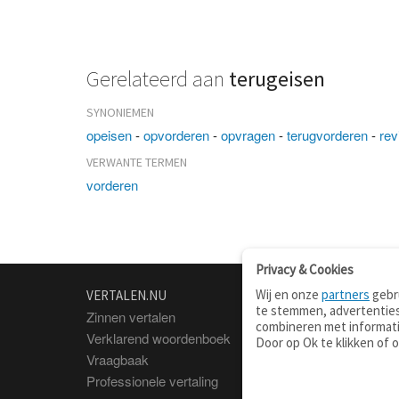
Gerelateerd aan
terugeisen
SYNONIEMEN
opeisen
-
opvorderen
-
opvragen
-
terugvorderen
-
rev
VERWANTE TERMEN
vorderen
Privacy & Cookies
Wij en onze
partners
gebru
VERTALEN.NU
OVER
te stemmen, advertenties
Zinnen vertalen
Over deze site
combineren met informati
Verklarend woordenboek
Contact
Door op Ok te klikken of 
Vraagbaak
Privacy
Professionele vertaling