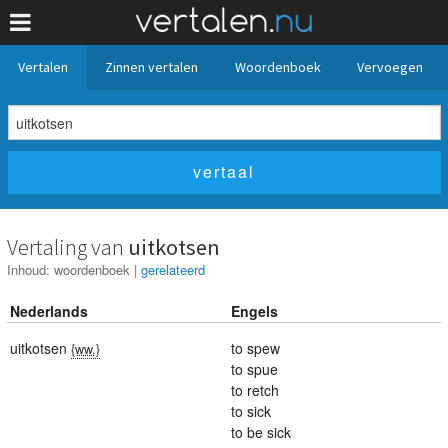
Vertalen
Zinnen vertalen
Woordenboek
Vervoegen
Vertaling van
uitkotsen
Inhoud:
woordenboek
|
gerelateerd
Nederlands
Engels
uitkotsen
to spew
{ww.}
to spue
to retch
to sick
to be sick