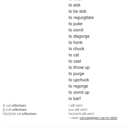
to sick
to be sick
to regurgitate
to puke
to vomit
to disgorge
to honk
to chuck
to cat
to cast
to throw up
to purge
to upchuck
to regorge
to vomit up
to barf
ik
zal
uitkotsen
I
will retch
jij
zult
uitkotsen
you
will retch
hij/zij/het
zal
uitkotsen
he/she/it
will retch
» meer
vervoegingen van to retch