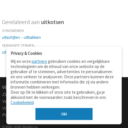
Gerelateerd aan
uitkotsen
SYNONIEMEN
uitschijten
-
uitkakken
VERWANTE TERMEN
uitspugen
-
afkeren
Privacy & Cookies
Wij en onze
partners
gebruiken cookies en vergelijkbare
technologieën om de inhoud van onze website op de
gebruiker af te stemmen, advertenties te personaliseren
en ons verkeer te analyseren. Onze partners kunnen deze
informatie combineren met informatie die zij via andere
bronnen hebben verkregen.
VERTALEN.NU
OVER
Door op Ok te klikken of onze site te gebruiken, ga je
Zinnen vertalen
Over deze site
akkoord met de voorwaarden zoals beschreven in ons
Verklarend woordenboek
Contact
Cookiebeleid
.
Vraagbaak
Privacy
Ok!
Professionele vertaling
© 2004–2026 Vertalen.nu