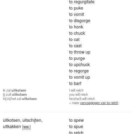
to regurgitate
to puke
to vomit
to disgorge
to honk
to chuck
to cat
to cast
to throw up
to purge
to upchuck
to regorge
to vomit up
to barf
ik
zal
uitkotsen
I
will retch
jij
zult
uitkotsen
you
will retch
hij/zij/het
zal
uitkotsen
he/she/it
will retch
» meer
vervoegingen van to retch
uitkotsen
,
uitschijten
,
to spew
uitkakken
to spue
{ww.}
to retch