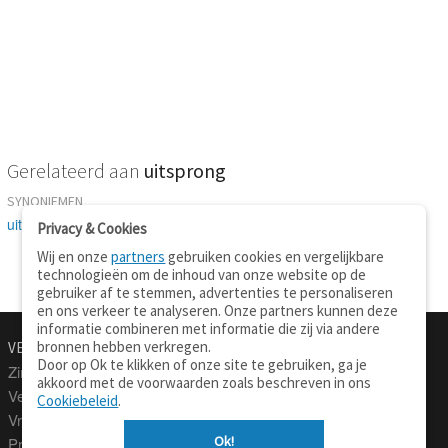
Gerelateerd aan
uitsprong
SYNONIEMEN
uitsteeksel
-
kroonlijst
-
richel
Privacy & Cookies
Wij en onze
partners
gebruiken cookies en vergelijkbare
technologieën om de inhoud van onze website op de
gebruiker af te stemmen, advertenties te personaliseren
en ons verkeer te analyseren. Onze partners kunnen deze
informatie combineren met informatie die zij via andere
bronnen hebben verkregen.
VERTALEN.NU
OVER
Door op Ok te klikken of onze site te gebruiken, ga je
Zinnen vertalen
Over deze site
akkoord met de voorwaarden zoals beschreven in ons
Verklarend woordenboek
Contact
Cookiebeleid
.
Vraagbaak
Privacy
Ok!
Professionele vertaling