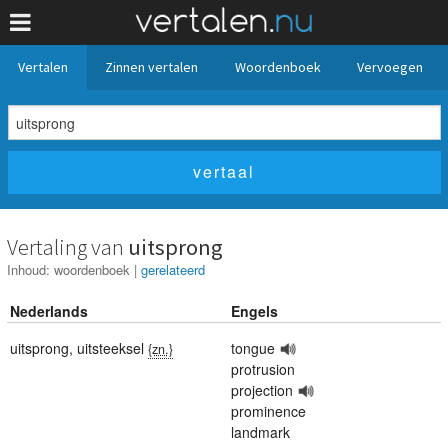
Vertalen
Zinnen vertalen
Woordenboek
Vervoegen
Vertaling van
uitsprong
Inhoud:
woordenboek
|
gerelateerd
Nederlands
Engels
uitsprong
,
uitsteeksel
tongue
{zn.}
protrusion
projection
prominence
landmark