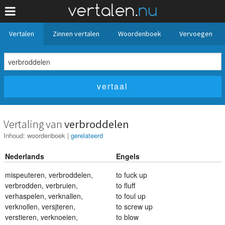
Vertalen
Zinnen vertalen
Woordenboek
Vervoegen
Vertaling van
verbroddelen
Inhoud:
woordenboek
|
gerelateerd
Nederlands
Engels
mispeuteren
,
verbroddelen
,
to fuck up
verbrodden
,
verbruien
,
to fluff
verhaspelen
,
verknallen
,
to foul up
verknollen
,
versjteren
,
to screw up
verstieren
,
verknoeien
,
to blow