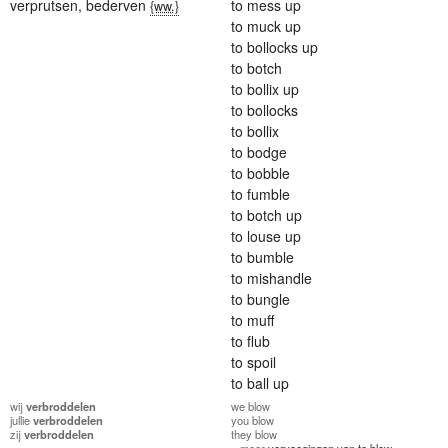
verprutsen
,
bederven
to mess up
{ww.}
to muck up
to bollocks up
to botch
to bollix up
to bollocks
to bollix
to bodge
to bobble
to fumble
to botch up
to louse up
to bumble
to mishandle
to bungle
to muff
to flub
to spoil
to ball up
wij
verbroddelen
we
blow
jullie
verbroddelen
you
blow
zij
verbroddelen
they
blow
» meer
vervoegingen van to blow