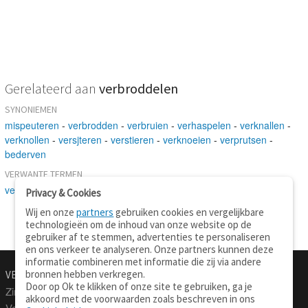
Gerelateerd aan
verbroddelen
SYNONIEMEN
mispeuteren
-
verbrodden
-
verbruien
-
verhaspelen
-
verknallen
-
verknollen
-
versjteren
-
verstieren
-
verknoeien
-
verprutsen
-
bederven
VERWANTE TERMEN
veroorzaken
Privacy & Cookies
Wij en onze
partners
gebruiken cookies en vergelijkbare
technologieën om de inhoud van onze website op de
gebruiker af te stemmen, advertenties te personaliseren
en ons verkeer te analyseren. Onze partners kunnen deze
informatie combineren met informatie die zij via andere
bronnen hebben verkregen.
VERTALEN.NU
OVER
Door op Ok te klikken of onze site te gebruiken, ga je
Zinnen vertalen
Over deze site
akkoord met de voorwaarden zoals beschreven in ons
Verklarend woordenboek
Contact