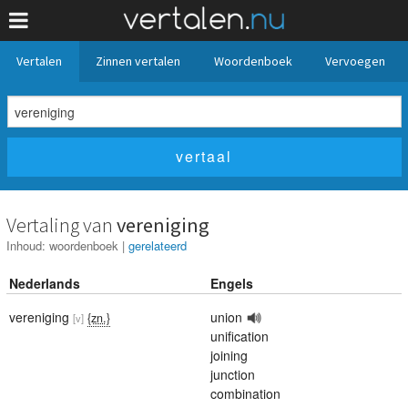
Vertalen
Zinnen vertalen
Woordenboek
Vervoegen
Vertaling van
vereniging
Inhoud:
woordenboek
|
gerelateerd
Nederlands
Engels
vereniging
union
{zn.}
[v]
unification
joining
junction
combination