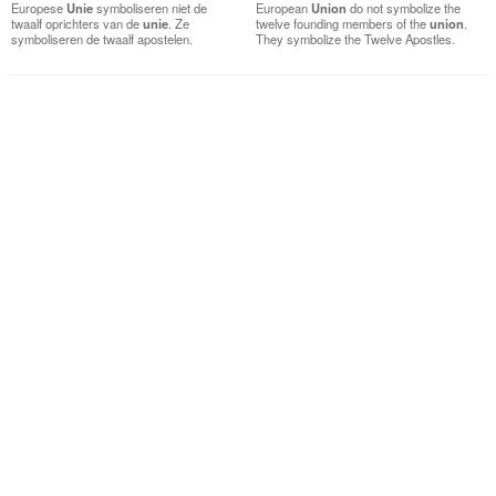
Europese
Unie
symboliseren niet de
European
Union
do not symbolize the
twaalf oprichters van de
unie
. Ze
twelve founding members of the
union
.
symboliseren de twaalf apostelen.
They symbolize the Twelve Apostles.