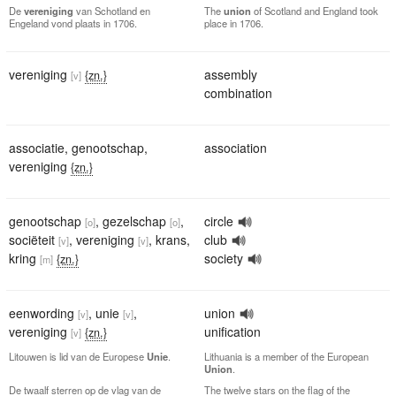
De
vereniging
van Schotland en
The
union
of Scotland and England took
Engeland vond plaats in 1706.
place in 1706.
vereniging
assembly
{zn.}
[v]
combination
associatie
,
genootschap
,
association
vereniging
{zn.}
genootschap
,
gezelschap
,
circle
[o]
[o]
sociëteit
,
vereniging
,
krans
,
club
[v]
[v]
kring
society
{zn.}
[m]
eenwording
,
unie
,
union
[v]
[v]
vereniging
unification
{zn.}
[v]
Litouwen is lid van de Europese
Unie
.
Lithuania is a member of the European
Union
.
De twaalf sterren op de vlag van de
The twelve stars on the flag of the