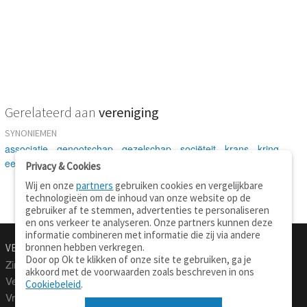
Gerelateerd aan
vereniging
SYNONIEMEN
associatie
-
genootschap
-
gezelschap
-
sociëteit
-
krans
-
kring
-
eenwording
-
unie
Privacy & Cookies
Wij en onze
partners
gebruiken cookies en vergelijkbare
technologieën om de inhoud van onze website op de
gebruiker af te stemmen, advertenties te personaliseren
en ons verkeer te analyseren. Onze partners kunnen deze
informatie combineren met informatie die zij via andere
bronnen hebben verkregen.
VERTALEN.NU
OVER
Door op Ok te klikken of onze site te gebruiken, ga je
Zinnen vertalen
Over deze site
akkoord met de voorwaarden zoals beschreven in ons
Verklarend woordenboek
Contact
Cookiebeleid
.
Vraagbaak
Privacy