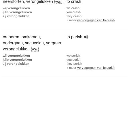
neerstorten
,
verongelukken
to crash
{ww.}
wij
verongelukken
we
crash
jullie
verongelukken
you
crash
zij
verongelukken
they
crash
» meer
vervoegingen van to crash
creperen
,
omkomen
,
to perish
ondergaan
,
sneuvelen
,
vergaan
,
verongelukken
{ww.}
wij
verongelukken
we
perish
jullie
verongelukken
you
perish
zij
verongelukken
they
perish
» meer
vervoegingen van to perish