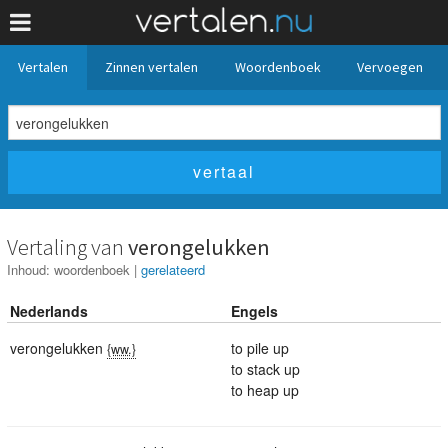
Vertalen
Zinnen vertalen
Woordenboek
Vervoegen
Vertaling van
verongelukken
Inhoud:
woordenboek
|
gerelateerd
Nederlands
Engels
verongelukken
to pile up
{ww.}
to stack up
to heap up