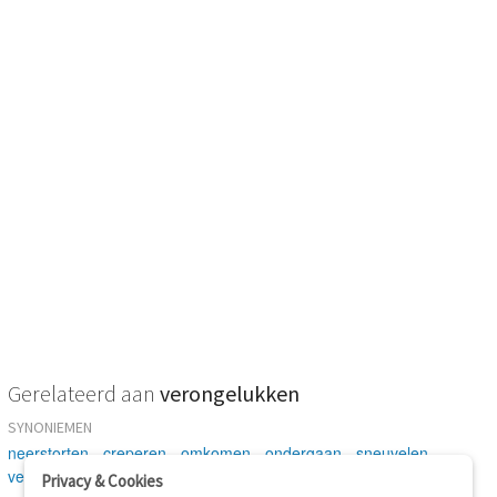
Gerelateerd aan
verongelukken
SYNONIEMEN
neerstorten
-
creperen
-
omkomen
-
ondergaan
-
sneuvelen
-
vergaan
Privacy & Cookies