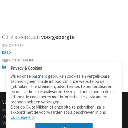
Gerelateerd aan
voorgebergte
SYNONIEMEN
kaap
VERWANTE TERMEN
landpunt
Privacy & Cookies
Wij en onze
partners
gebruiken cookies en vergelijkbare
technologieën om de inhoud van onze website op de
gebruiker af te stemmen, advertenties te personaliseren
en ons verkeer te analyseren. Onze partners kunnen deze
informatie combineren met informatie die zij via andere
bronnen hebben verkregen.
VERTALEN.NU
OVER
Door op Ok te klikken of onze site te gebruiken, ga je
Zinnen vertalen
Over deze site
akkoord met de voorwaarden zoals beschreven in ons
Verklarend woordenboek
Contact
Cookiebeleid
.
Vraagbaak
Privacy