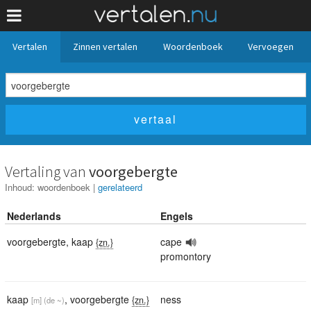
Vertalen
Zinnen vertalen
Woordenboek
Vervoegen
Vertaling van
voorgebergte
Inhoud:
woordenboek
|
gerelateerd
Nederlands
Engels
voorgebergte
,
kaap
cape
{zn.}
promontory
kaap
,
voorgebergte
ness
{zn.}
[m]
(de ~)