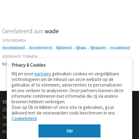
Gerelateerd aan
wade
SYNONIEMEN
doodskleed
-
doodshemd
-
lijkkleed
-
lijkwa
-
lijkwade
-
rouwkleed
VERWANTE TERMEN
bovenkleed
Privacy & Cookies
Wij en onze
partners
gebruiken cookies en vergelijkbare
technologieën om de inhoud van onze website op de
gebruiker af te stemmen, advertenties te personaliseren
en ons verkeer te analyseren. Onze partners kunnen deze
informatie combineren met informatie die zij via andere
bronnen hebben verkregen.
VERTALEN.NU
OVER
Door op Ok te klikken of onze site te gebruiken, ga je
Zinnen vertalen
Over deze site
akkoord met de voorwaarden zoals beschreven in ons
Verklarend woordenboek
Contact
Cookiebeleid
.
Vraagbaak
Privacy
Ok!
Professionele vertaling