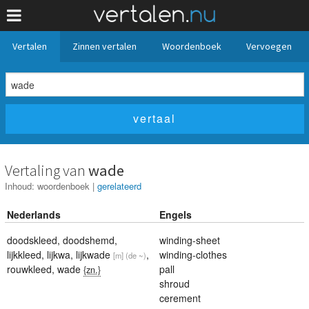
Vertalen
Zinnen vertalen
Woordenboek
Vervoegen
Vertaling van
wade
Inhoud:
woordenboek
|
gerelateerd
Nederlands
Engels
doodskleed
,
doodshemd
,
winding-sheet
lijkkleed
,
lijkwa
,
lijkwade
,
winding-clothes
[m]
(de ~)
rouwkleed
,
wade
pall
{zn.}
shroud
cerement