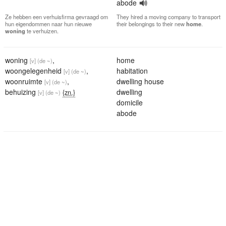
abode
Ze hebben een verhuisfirma gevraagd om
They hired a moving company to transport
hun eigendommen naar hun nieuwe
their belongings to their new
home
.
woning
te verhuizen.
woning
,
home
[v]
(de ~)
woongelegenheid
,
habitation
[v]
(de ~)
woonruimte
,
dwelling house
[v]
(de ~)
behuizing
dwelling
{zn.}
[v]
(de ~)
domicile
abode