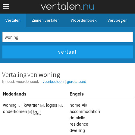
Vertalen
Zinnen vertalen
Woordenboek
Vervoegen
Vertaling van
woning
Inhoud:
woordenboek
|
voorbeelden
|
gerelateerd
Nederlands
Engels
woning
,
kwartier
,
logies
,
home
[v]
[o]
[o]
onderkomen
accommodation
{zn.}
[o]
domicile
residence
dwelling