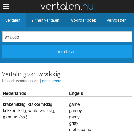
Vertalen
Zinnen vertalen
Woordenboek
Vervoegen
Vertaling van
wrakkig
Inhoud:
woordenboek
|
gerelateerd
Nederlands
Engels
krakemikkig
,
krakkemikkig
,
game
krikkemikkig
,
wrak
,
wrakkig
,
gamey
gammel
gamy
{bn.}
gritty
mettlesome