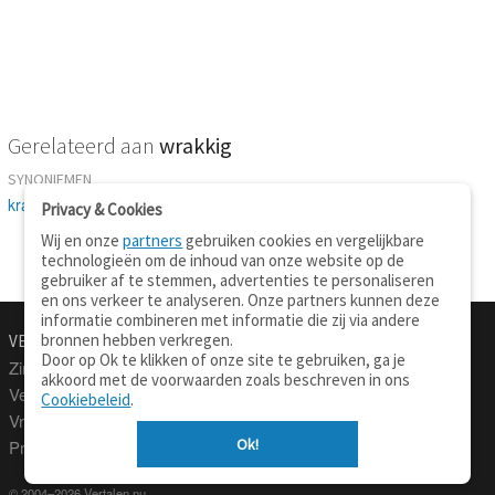
Gerelateerd aan
wrakkig
SYNONIEMEN
krakemikkig
-
krakkemikkig
-
krikkemikkig
-
wrak
-
gammel
Privacy & Cookies
Wij en onze
partners
gebruiken cookies en vergelijkbare
technologieën om de inhoud van onze website op de
gebruiker af te stemmen, advertenties te personaliseren
en ons verkeer te analyseren. Onze partners kunnen deze
informatie combineren met informatie die zij via andere
bronnen hebben verkregen.
VERTALEN.NU
OVER
Door op Ok te klikken of onze site te gebruiken, ga je
Zinnen vertalen
Over deze site
akkoord met de voorwaarden zoals beschreven in ons
Verklarend woordenboek
Contact
Cookiebeleid
.
Vraagbaak
Privacy
Ok!
Professionele vertaling
© 2004–2026 Vertalen.nu