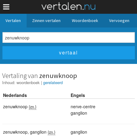
Vertalen
Zinnen vertalen
Woordenboek
Vervoegen
Vertaling van
zenuwknoop
Inhoud:
woordenboek
|
gerelateerd
Nederlands
Engels
zenuwknoop
nerve-centre
{zn.}
ganglion
zenuwknoop
,
ganglion
ganglion
{zn.}