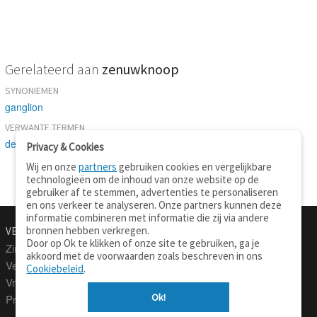
Gerelateerd aan
zenuwknoop
SYNONIEMEN
ganglion
VERWANTE TERMEN
deel
Privacy & Cookies
Wij en onze
partners
gebruiken cookies en vergelijkbare
technologieën om de inhoud van onze website op de
gebruiker af te stemmen, advertenties te personaliseren
en ons verkeer te analyseren. Onze partners kunnen deze
informatie combineren met informatie die zij via andere
bronnen hebben verkregen.
VERTALEN.NU
OVER
Door op Ok te klikken of onze site te gebruiken, ga je
Zinnen vertalen
Over deze site
akkoord met de voorwaarden zoals beschreven in ons
Verklarend woordenboek
Contact
Cookiebeleid
.
Vraagbaak
Privacy
Ok!
Professionele vertaling