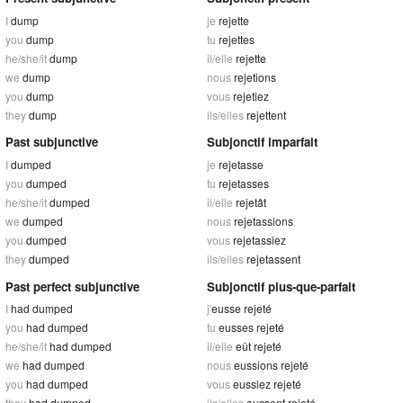
I
dump
je
rejette
you
dump
tu
rejettes
he/she/it
dump
il/elle
rejette
we
dump
nous
rejetions
you
dump
vous
rejetiez
they
dump
ils/elles
rejettent
Past subjunctive
Subjonctif imparfait
I
dumped
je
rejetasse
you
dumped
tu
rejetasses
he/she/it
dumped
il/elle
rejetât
we
dumped
nous
rejetassions
you
dumped
vous
rejetassiez
they
dumped
ils/elles
rejetassent
Past perfect subjunctive
Subjonctif plus-que-parfait
I
had dumped
j'
eusse rejeté
you
had dumped
tu
eusses rejeté
he/she/it
had dumped
il/elle
eût rejeté
we
had dumped
nous
eussions rejeté
you
had dumped
vous
eussiez rejeté
they
had dumped
ils/elles
eussent rejeté