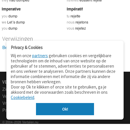
Imperative
Impératif
you
dump
tu
rejette
we
Let´s dump
nous
rejetons
you
dump
vous
rejetez
Verwijzingen
Bekijk 6 definitie(s) van dump
Privacy & Cookies
Wij en onze
partners
gebruiken cookies en vergelijkbare
technologieën om de inhoud van onze website op de
gebruiker af te stemmen, advertenties te personaliseren
en ons verkeer te analyseren. Onze partners kunnen deze
informatie combineren met informatie die zij via andere
bronnen hebben verkregen.
VERTALEN.NU
OVER
Door op Ok te klikken of onze site te gebruiken, ga je
Zinnen vertalen
Over deze site
akkoord met de voorwaarden zoals beschreven in ons
Verklarend woordenboek
Contact
Cookiebeleid
.
Vraagbaak
Privacy
Ok!
Professionele vertaling
© 2004–2026 Vertalen.nu