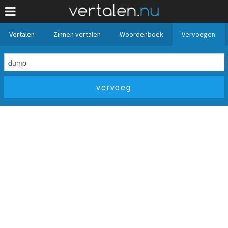
Vertalen
Zinnen vertalen
Woordenboek
Vervoegen