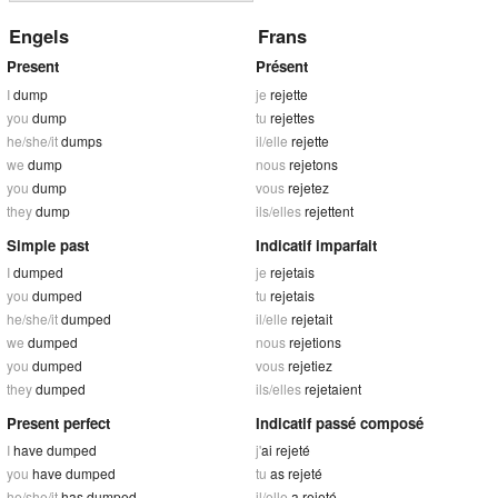
Engels
Frans
Present
Présent
I
dump
je
rejette
you
dump
tu
rejettes
he/she/it
dumps
il/elle
rejette
we
dump
nous
rejetons
you
dump
vous
rejetez
they
dump
ils/elles
rejettent
Simple past
Indicatif imparfait
I
dumped
je
rejetais
you
dumped
tu
rejetais
he/she/it
dumped
il/elle
rejetait
we
dumped
nous
rejetions
you
dumped
vous
rejetiez
they
dumped
ils/elles
rejetaient
Present perfect
Indicatif passé composé
I
have dumped
j'
ai rejeté
you
have dumped
tu
as rejeté
he/she/it
has dumped
il/elle
a rejeté