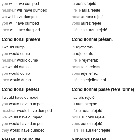
you
will have dumped
tu
auras rejeté
he/she/it
will have dumped
il/elle
aura rejeté
we
will have dumped
nous
aurons rejeté
you
will have dumped
vous
aurez rejeté
they
will have dumped
ils/elles
auront rejeté
Conditional present
Conditionnel présent
I
would dump
je
rejetterais
you
would dump
tu
rejetterais
he/she/it
would dump
il/elle
rejetterait
we
would dump
nous
rejetterions
you
would dump
vous
rejetteriez
they
would dump
ils/elles
rejetteraient
Conditional perfect
Conditionnel passé (1ère forme)
I
would have dumped
j'
aurais rejeté
you
would have dumped
tu
aurais rejeté
he/she/it
would have dumped
il/elle
aurait rejeté
we
would have dumped
nous
aurions rejeté
you
would have dumped
vous
auriez rejeté
they
would have dumped
ils/elles
auraient rejeté
Present subjunctive
Subjonctif présent