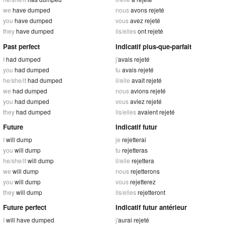
we
have dumped
nous
avons rejeté
you
have dumped
vous
avez rejeté
they
have dumped
ils/elles
ont rejeté
Past perfect
Indicatif plus-que-parfait
I
had dumped
j'
avais rejeté
you
had dumped
tu
avais rejeté
he/she/it
had dumped
il/elle
avait rejeté
we
had dumped
nous
avions rejeté
you
had dumped
vous
aviez rejeté
they
had dumped
ils/elles
avaient rejeté
Future
Indicatif futur
I
will dump
je
rejetterai
you
will dump
tu
rejetteras
he/she/it
will dump
il/elle
rejettera
we
will dump
nous
rejetterons
you
will dump
vous
rejetterez
they
will dump
ils/elles
rejetteront
Future perfect
Indicatif futur antérieur
I
will have dumped
j'
aurai rejeté