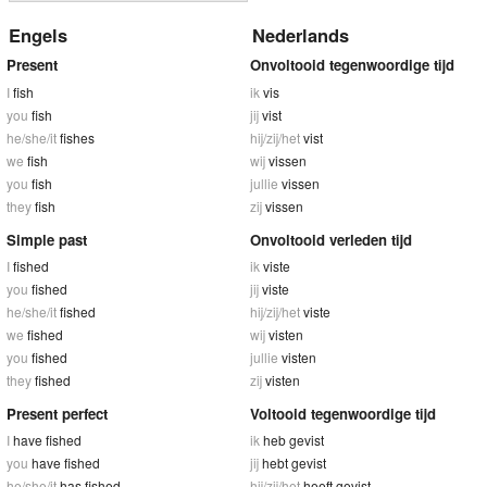
Engels
Nederlands
Present
Onvoltooid tegenwoordige tijd
I
fish
ik
vis
you
fish
jij
vist
he/she/it
fishes
hij/zij/het
vist
we
fish
wij
vissen
you
fish
jullie
vissen
they
fish
zij
vissen
Simple past
Onvoltooid verleden tijd
I
fished
ik
viste
you
fished
jij
viste
he/she/it
fished
hij/zij/het
viste
we
fished
wij
visten
you
fished
jullie
visten
they
fished
zij
visten
Present perfect
Voltooid tegenwoordige tijd
I
have fished
ik
heb gevist
you
have fished
jij
hebt gevist
he/she/it
has fished
hij/zij/het
heeft gevist