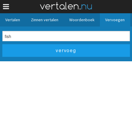
Vertalen
Zinnen vertalen
Woordenboek
Vervoegen