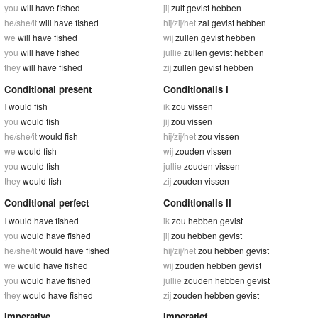
you
will have fished
jij
zult gevist hebben
he/she/it
will have fished
hij/zij/het
zal gevist hebben
we
will have fished
wij
zullen gevist hebben
you
will have fished
jullie
zullen gevist hebben
they
will have fished
zij
zullen gevist hebben
Conditional present
Conditionalis I
I
would fish
ik
zou vissen
you
would fish
jij
zou vissen
he/she/it
would fish
hij/zij/het
zou vissen
we
would fish
wij
zouden vissen
you
would fish
jullie
zouden vissen
they
would fish
zij
zouden vissen
Conditional perfect
Conditionalis II
I
would have fished
ik
zou hebben gevist
you
would have fished
jij
zou hebben gevist
he/she/it
would have fished
hij/zij/het
zou hebben gevist
we
would have fished
wij
zouden hebben gevist
you
would have fished
jullie
zouden hebben gevist
they
would have fished
zij
zouden hebben gevist
Imperative
Imperatief