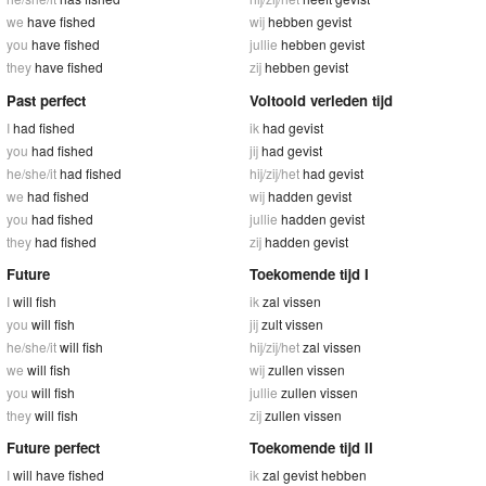
we
have fished
wij
hebben gevist
you
have fished
jullie
hebben gevist
they
have fished
zij
hebben gevist
Past perfect
Voltooid verleden tijd
I
had fished
ik
had gevist
you
had fished
jij
had gevist
he/she/it
had fished
hij/zij/het
had gevist
we
had fished
wij
hadden gevist
you
had fished
jullie
hadden gevist
they
had fished
zij
hadden gevist
Future
Toekomende tijd I
I
will fish
ik
zal vissen
you
will fish
jij
zult vissen
he/she/it
will fish
hij/zij/het
zal vissen
we
will fish
wij
zullen vissen
you
will fish
jullie
zullen vissen
they
will fish
zij
zullen vissen
Future perfect
Toekomende tijd II
I
will have fished
ik
zal gevist hebben