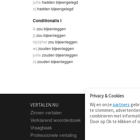
jullie
hadden bijeengelegd
zij
hadden bijeengelegd
Conditionalis I
ik
zou bijeenleggen
jij
zou bijeenleggen
hij/zij/het
zou bijeenleggen
wij
zouden bijeenleggen
jullie
zouden bijeenleggen
zij
zouden bijeenleggen
Privacy & Cookies
Wij en onze
partners
gebru
VERTALEN.NU
OVER
te stemmen, advertenties
Zinnen vertalen
Over deze site
combineren met informati
Verklarend woordenboek
Contact
Door op Ok te klikken of 
Vraagbaak
Privacy
Professionele vertaling