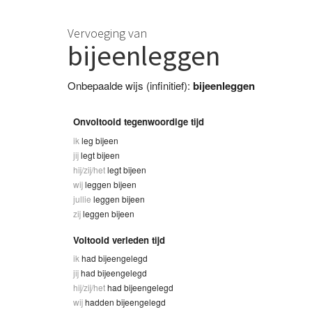
Vervoeging van
bijeenleggen
Onbepaalde wijs (infinitief):
bijeenleggen
Onvoltooid tegenwoordige tijd
ik
leg bijeen
jij
legt bijeen
hij/zij/het
legt bijeen
wij
leggen bijeen
jullie
leggen bijeen
zij
leggen bijeen
Voltooid verleden tijd
ik
had bijeengelegd
jij
had bijeengelegd
hij/zij/het
had bijeengelegd
wij
hadden bijeengelegd