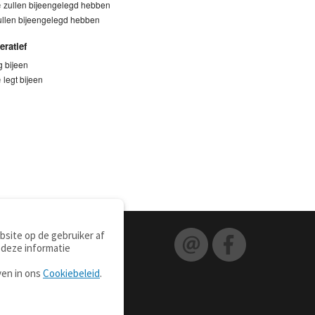
e
zullen bijeengelegd hebben
ullen bijeengelegd hebben
eratief
g bijeen
e
legt bijeen
site op de gebruiker af
 deze informatie
ven in ons
Cookiebeleid
.