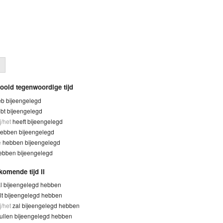
tooid tegenwoordige tijd
b bijeengelegd
bt bijeengelegd
ij/het
heeft bijeengelegd
ebben bijeengelegd
e
hebben bijeengelegd
ebben bijeengelegd
komende tijd II
l bijeengelegd hebben
lt bijeengelegd hebben
ij/het
zal bijeengelegd hebben
ullen bijeengelegd hebben