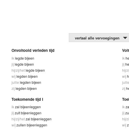
vertaal alle vervoegingen
Onvoltooid verleden tijd
Vol
ik
legde bijeen
ik
he
jij
legde bijeen
jij
he
hij/zij/het
legde bijeen
hij/z
wij
legden bijeen
wij
h
jullie
legden bijeen
julli
zij
legden bijeen
zij
h
Toekomende tijd I
Toe
ik
zal bijeenleggen
ik
za
jij
zult bijeenleggen
jij
zu
hij/zij/het
zal bijeenleggen
hij/z
wij
zullen bijeenleggen
wij
z