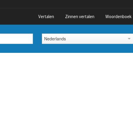
Vertalen
Zinnen vertalen
Woordenboek
Nederlands