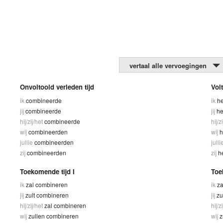
vertaal alle vervoegingen
Onvoltooid verleden tijd
Vol
ik
combineerde
ik
h
jij
combineerde
jij
he
hij/zij/het
combineerde
hij/z
wij
combineerden
wij
h
jullie
combineerden
julli
zij
combineerden
zij
h
Toekomende tijd I
Toe
ik
zal combineren
ik
z
jij
zult combineren
jij
zu
hij/zij/het
zal combineren
hij/z
wij
zullen combineren
wij
z