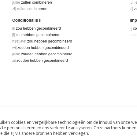
jullie
zullen combineren
julli
zij
zullen combineren
zij
z
Conditionalis II
Imp
ik
zou hebben gecombineerd
jij
co
jij
zou hebben gecombineerd
julli
hij/zij/het
zou hebben gecombineerd
wij
zouden hebben gecombineerd
jullie
zouden hebben gecombineerd
zij
zouden hebben gecombineerd
iken cookies en vergelijkbare technologieën om de inhoud van onze web
TOOLS
WOORDENBOEKEN
 te personaliseren en ons verkeer te analyseren. Onze partners kunnen
Apps
Nederlands - Engels
e die zij via andere bronnen hebben verkregen.