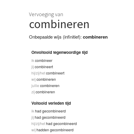
Vervoeging van
combineren
Onbepaalde wijs (infinitief):
combineren
Onvoltooid tegenwoordige tijd
ik
combineer
jij
combineert
hij/zij/het
combineert
wij
combineren
jullie
combineren
zij
combineren
Voltooid verleden tijd
ik
had gecombineerd
jij
had gecombineerd
hij/zij/het
had gecombineerd
wij
hadden gecombineerd