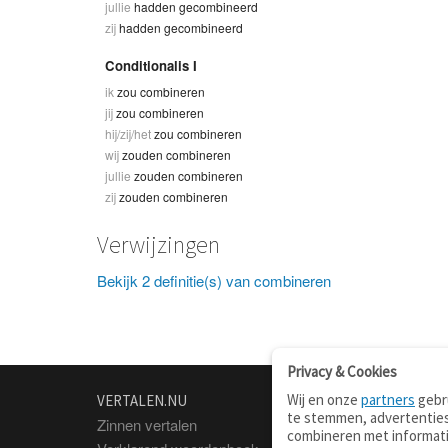
jullie
hadden gecombineerd
zij
hadden gecombineerd
Conditionalis I
ik
zou combineren
jij
zou combineren
hij/zij/het
zou combineren
wij
zouden combineren
jullie
zouden combineren
zij
zouden combineren
Verwijzingen
Bekijk 2 definitie(s) van combineren
Privacy & Cookies
Wij en onze
partners
gebru
VERTALEN.NU
OVER
te stemmen, advertenties
Zinnen vertalen
Over deze site
combineren met informati