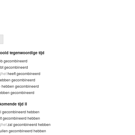
tooid tegenwoordige tijd
eb gecombineerd
bt gecombineerd
ij/het
heeft gecombineerd
ebben gecombineerd
e
hebben gecombineerd
ebben gecombineerd
komende tijd II
al gecombineerd hebben
lt gecombineerd hebben
ij/het
zal gecombineerd hebben
ullen gecombineerd hebben