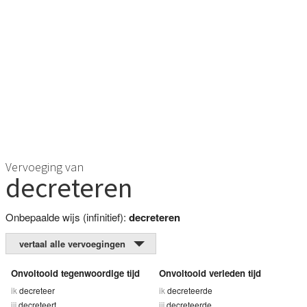
Vervoeging van
decreteren
Onbepaalde wijs (infinitief):
decreteren
vertaal alle vervoegingen
Onvoltooid tegenwoordige tijd
Onvoltooid verleden tijd
ik
decreteer
ik
decreteerde
jij
decreteert
jij
decreteerde