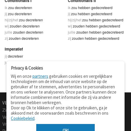
Conditionalis I
Conditionalis II
ik
zou decreteren
ik
zou hebben gedecreteerd
jij
zou decreteren
jij
zou hebben gedecreteerd
hij/zij/het
zou decreteren
hij/zij/het
zou hebben gedecreteerd
wij
zouden decreteren
wij
zouden hebben gedecreteerd
jullie
zouden decreteren
jullie
zouden hebben gedecreteerd
zij
zouden decreteren
zij
zouden hebben gedecreteerd
Imperatief
jij
decreteer
jullie
decreteert
Privacy & Cookies
Wij en onze
partners
gebruiken cookies en vergelijkbare
technologieën om de inhoud van onze website op de
gebruiker af te stemmen, advertenties te personaliseren
en ons verkeer te analyseren. Onze partners kunnen deze
informatie combineren met informatie die zij via andere
bronnen hebben verkregen.
VERTALEN.NU
OVER
Door op Ok te klikken of onze site te gebruiken, ga je
Zinnen vertalen
Over deze site
akkoord met de voorwaarden zoals beschreven in ons
Verklarend woordenboek
Contact
Cookiebeleid
.
Vraagbaak
Privacy
Ok!
Professionele vertaling