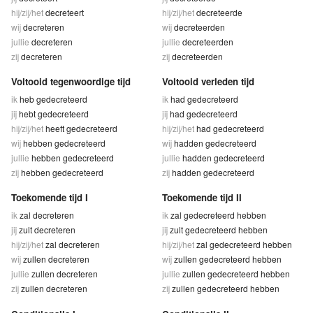
hij/zij/het
decreteert
hij/zij/het
decreteerde
wij
decreteren
wij
decreteerden
jullie
decreteren
jullie
decreteerden
zij
decreteren
zij
decreteerden
Voltooid tegenwoordige tijd
Voltooid verleden tijd
ik
heb gedecreteerd
ik
had gedecreteerd
jij
hebt gedecreteerd
jij
had gedecreteerd
hij/zij/het
heeft gedecreteerd
hij/zij/het
had gedecreteerd
wij
hebben gedecreteerd
wij
hadden gedecreteerd
jullie
hebben gedecreteerd
jullie
hadden gedecreteerd
zij
hebben gedecreteerd
zij
hadden gedecreteerd
Toekomende tijd I
Toekomende tijd II
ik
zal decreteren
ik
zal gedecreteerd hebben
jij
zult decreteren
jij
zult gedecreteerd hebben
hij/zij/het
zal decreteren
hij/zij/het
zal gedecreteerd hebben
wij
zullen decreteren
wij
zullen gedecreteerd hebben
jullie
zullen decreteren
jullie
zullen gedecreteerd hebben
zij
zullen decreteren
zij
zullen gedecreteerd hebben