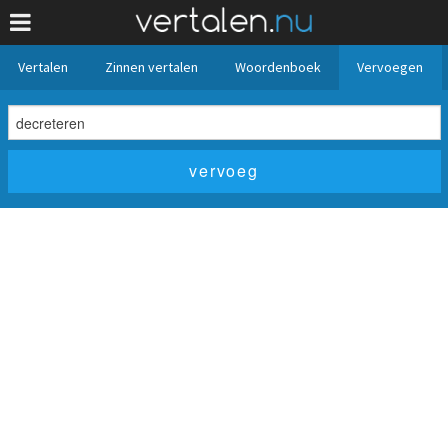
Vertalen
Zinnen vertalen
Woordenboek
Vervoegen