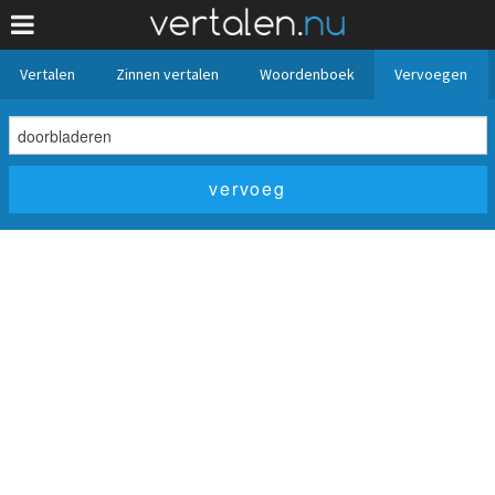
Vertalen
Zinnen vertalen
Woordenboek
Vervoegen