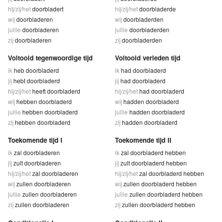
hij/zij/het
doorbladert
hij/zij/het
doorbladerde
wij
doorbladeren
wij
doorbladerden
jullie
doorbladeren
jullie
doorbladerden
zij
doorbladeren
zij
doorbladerden
Voltooid tegenwoordige tijd
Voltooid verleden tijd
ik
heb doorbladerd
ik
had doorbladerd
jij
hebt doorbladerd
jij
had doorbladerd
hij/zij/het
heeft doorbladerd
hij/zij/het
had doorbladerd
wij
hebben doorbladerd
wij
hadden doorbladerd
jullie
hebben doorbladerd
jullie
hadden doorbladerd
zij
hebben doorbladerd
zij
hadden doorbladerd
Toekomende tijd I
Toekomende tijd II
ik
zal doorbladeren
ik
zal doorbladerd hebben
jij
zult doorbladeren
jij
zult doorbladerd hebben
hij/zij/het
zal doorbladeren
hij/zij/het
zal doorbladerd hebben
wij
zullen doorbladeren
wij
zullen doorbladerd hebben
jullie
zullen doorbladeren
jullie
zullen doorbladerd hebben
zij
zullen doorbladeren
zij
zullen doorbladerd hebben