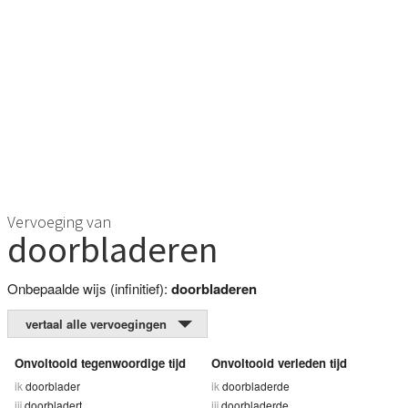
Vervoeging van
doorbladeren
Onbepaalde wijs (infinitief):
doorbladeren
vertaal alle vervoegingen
Onvoltooid tegenwoordige tijd
Onvoltooid verleden tijd
ik
doorblader
ik
doorbladerde
jij
doorbladert
jij
doorbladerde