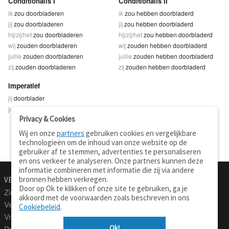
Conditionalis I
Conditionalis II
ik
zou doorbladeren
ik
zou hebben doorbladerd
jij
zou doorbladeren
jij
zou hebben doorbladerd
hij/zij/het
zou doorbladeren
hij/zij/het
zou hebben doorbladerd
wij
zouden doorbladeren
wij
zouden hebben doorbladerd
jullie
zouden doorbladeren
jullie
zouden hebben doorbladerd
zij
zouden doorbladeren
zij
zouden hebben doorbladerd
Imperatief
jij
doorblader
jullie
doorbladert
Privacy & Cookies
Wij en onze
partners
gebruiken cookies en vergelijkbare
technologieën om de inhoud van onze website op de
gebruiker af te stemmen, advertenties te personaliseren
en ons verkeer te analyseren. Onze partners kunnen deze
informatie combineren met informatie die zij via andere
bronnen hebben verkregen.
VERTALEN.NU
OVER
Door op Ok te klikken of onze site te gebruiken, ga je
Zinnen vertalen
Over deze site
akkoord met de voorwaarden zoals beschreven in ons
Verklarend woordenboek
Contact
Cookiebeleid
.
Vraagbaak
Privacy
Ok!
Professionele vertaling