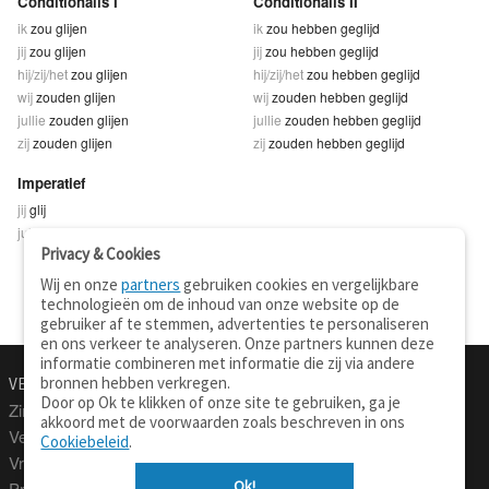
Conditionalis I
Conditionalis II
ik
zou glijen
ik
zou hebben geglijd
jij
zou glijen
jij
zou hebben geglijd
hij/zij/het
zou glijen
hij/zij/het
zou hebben geglijd
wij
zouden glijen
wij
zouden hebben geglijd
jullie
zouden glijen
jullie
zouden hebben geglijd
zij
zouden glijen
zij
zouden hebben geglijd
Imperatief
jij
glij
jullie
glijt
Privacy & Cookies
Wij en onze
partners
gebruiken cookies en vergelijkbare
technologieën om de inhoud van onze website op de
gebruiker af te stemmen, advertenties te personaliseren
en ons verkeer te analyseren. Onze partners kunnen deze
informatie combineren met informatie die zij via andere
bronnen hebben verkregen.
VERTALEN.NU
OVER
Door op Ok te klikken of onze site te gebruiken, ga je
Zinnen vertalen
Over deze site
akkoord met de voorwaarden zoals beschreven in ons
Verklarend woordenboek
Contact
Cookiebeleid
.
Vraagbaak
Privacy
Ok!
Professionele vertaling