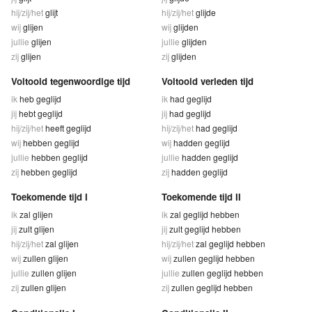
hij/zij/het
glijt
hij/zij/het
glijde
wij
glijen
wij
glijden
jullie
glijen
jullie
glijden
zij
glijen
zij
glijden
Voltooid tegenwoordige tijd
Voltooid verleden tijd
ik
heb geglijd
ik
had geglijd
jij
hebt geglijd
jij
had geglijd
hij/zij/het
heeft geglijd
hij/zij/het
had geglijd
wij
hebben geglijd
wij
hadden geglijd
jullie
hebben geglijd
jullie
hadden geglijd
zij
hebben geglijd
zij
hadden geglijd
Toekomende tijd I
Toekomende tijd II
ik
zal glijen
ik
zal geglijd hebben
jij
zult glijen
jij
zult geglijd hebben
hij/zij/het
zal glijen
hij/zij/het
zal geglijd hebben
wij
zullen glijen
wij
zullen geglijd hebben
jullie
zullen glijen
jullie
zullen geglijd hebben
zij
zullen glijen
zij
zullen geglijd hebben