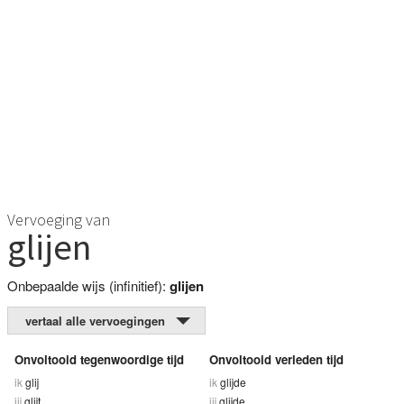
Vervoeging van
glijen
Onbepaalde wijs (infinitief):
glijen
vertaal alle vervoegingen
Onvoltooid tegenwoordige tijd
Onvoltooid verleden tijd
ik
glij
ik
glijde
jij
glijt
jij
glijde