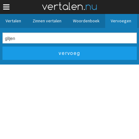
Vertalen
Zinnen vertalen
Woordenboek
Vervoegen