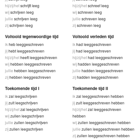
hij/zij/het
schrijft leeg
hij/zij/het
schreef leeg
wij
schrijven leeg
wij
schreven leeg
jullie
schrijven leeg
jullie
schreven leeg
zij
schrijven leeg
zij
schreven leeg
Voltooid tegenwoordige tijd
Voltooid verleden tijd
ik
heb leeggeschreven
ik
had leeggeschreven
jij
hebt leeggeschreven
jij
had leeggeschreven
hij/zij/het
heeft leeggeschreven
hij/zij/het
had leeggeschreven
wij
hebben leeggeschreven
wij
hadden leeggeschreven
jullie
hebben leeggeschreven
jullie
hadden leeggeschreven
zij
hebben leeggeschreven
zij
hadden leeggeschreven
Toekomende tijd I
Toekomende tijd II
ik
zal leegschrijven
ik
zal leeggeschreven hebben
jij
zult leegschrijven
jij
zult leeggeschreven hebben
hij/zij/het
zal leegschrijven
hij/zij/het
zal leeggeschreven
wij
zullen leegschrijven
hebben
jullie
zullen leegschrijven
wij
zullen leeggeschreven hebben
zij
zullen leegschrijven
jullie
zullen leeggeschreven hebben
zij
zullen leeggeschreven hebben