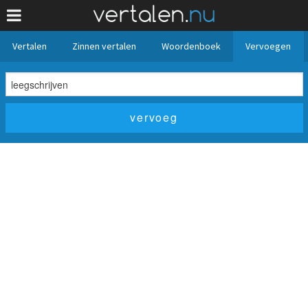
Vertalen
Zinnen vertalen
Woordenboek
Vervoegen