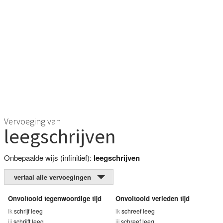
Vervoeging van
leegschrijven
Onbepaalde wijs (infinitief):
leegschrijven
vertaal alle vervoegingen
Onvoltooid tegenwoordige tijd
Onvoltooid verleden tijd
ik
schrijf leeg
ik
schreef leeg
jij
schrijft leeg
jij
schreef leeg