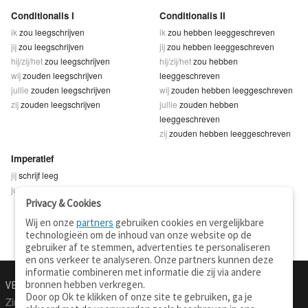
Conditionalis I
Conditionalis II
ik
zou leegschrijven
ik
zou hebben leeggeschreven
jij
zou leegschrijven
jij
zou hebben leeggeschreven
hij/zij/het
zou leegschrijven
hij/zij/het
zou hebben
wij
zouden leegschrijven
leeggeschreven
jullie
zouden leegschrijven
wij
zouden hebben leeggeschreven
zij
zouden leegschrijven
jullie
zouden hebben
leeggeschreven
zij
zouden hebben leeggeschreven
Imperatief
jij
schrijf leeg
jullie
schrijft leeg
Privacy & Cookies
Wij en onze
partners
gebruiken cookies en vergelijkbare
technologieën om de inhoud van onze website op de
gebruiker af te stemmen, advertenties te personaliseren
en ons verkeer te analyseren. Onze partners kunnen deze
informatie combineren met informatie die zij via andere
bronnen hebben verkregen.
VERTALEN.NU
OVER
Door op Ok te klikken of onze site te gebruiken, ga je
Zinnen vertalen
Over deze site