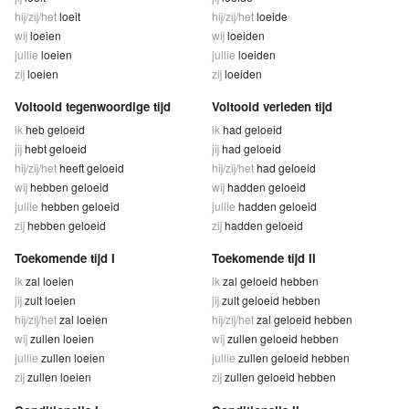
hij/zij/het
loeit
hij/zij/het
loeide
wij
loeien
wij
loeiden
jullie
loeien
jullie
loeiden
zij
loeien
zij
loeiden
Voltooid tegenwoordige tijd
Voltooid verleden tijd
ik
heb geloeid
ik
had geloeid
jij
hebt geloeid
jij
had geloeid
hij/zij/het
heeft geloeid
hij/zij/het
had geloeid
wij
hebben geloeid
wij
hadden geloeid
jullie
hebben geloeid
jullie
hadden geloeid
zij
hebben geloeid
zij
hadden geloeid
Toekomende tijd I
Toekomende tijd II
ik
zal loeien
ik
zal geloeid hebben
jij
zult loeien
jij
zult geloeid hebben
hij/zij/het
zal loeien
hij/zij/het
zal geloeid hebben
wij
zullen loeien
wij
zullen geloeid hebben
jullie
zullen loeien
jullie
zullen geloeid hebben
zij
zullen loeien
zij
zullen geloeid hebben