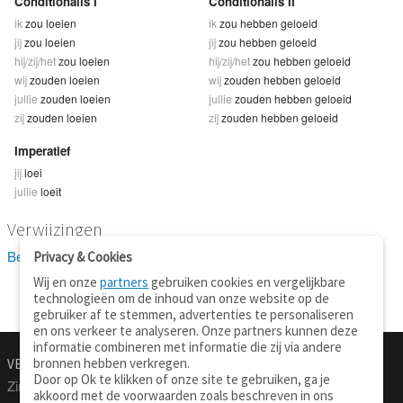
Conditionalis I
Conditionalis II
ik
zou loeien
ik
zou hebben geloeid
jij
zou loeien
jij
zou hebben geloeid
hij/zij/het
zou loeien
hij/zij/het
zou hebben geloeid
wij
zouden loeien
wij
zouden hebben geloeid
jullie
zouden loeien
jullie
zouden hebben geloeid
zij
zouden loeien
zij
zouden hebben geloeid
Imperatief
jij
loei
jullie
loeit
Verwijzingen
Bekijk 1 definitie(s) van loeien
Privacy & Cookies
Wij en onze
partners
gebruiken cookies en vergelijkbare
technologieën om de inhoud van onze website op de
gebruiker af te stemmen, advertenties te personaliseren
en ons verkeer te analyseren. Onze partners kunnen deze
informatie combineren met informatie die zij via andere
bronnen hebben verkregen.
VERTALEN.NU
OVER
Door op Ok te klikken of onze site te gebruiken, ga je
Zinnen vertalen
Over deze site
akkoord met de voorwaarden zoals beschreven in ons