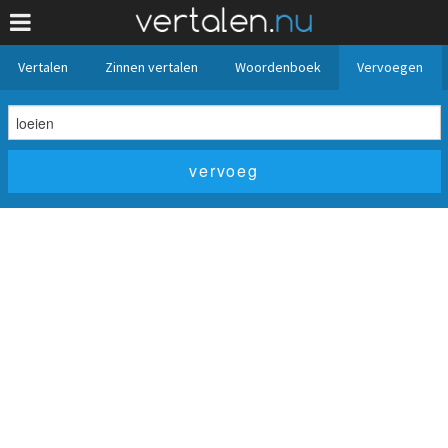
Vertalen
Zinnen vertalen
Woordenboek
Vervoegen