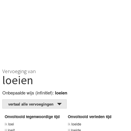
Vervoeging van
loeien
Onbepaalde wijs (infinitief):
loeien
vertaal alle vervoegingen
Onvoltooid tegenwoordige tijd
Onvoltooid verleden tijd
ik
loei
ik
loeide
jij
loeit
jij
loeide