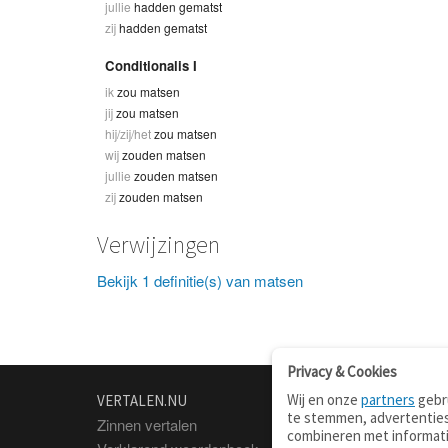
jullie
hadden gematst
zij
hadden gematst
Conditionalis I
ik
zou matsen
jij
zou matsen
hij/zij/het
zou matsen
wij
zouden matsen
jullie
zouden matsen
zij
zouden matsen
Verwijzingen
Bekijk 1 definitie(s) van matsen
Privacy & Cookies
Wij en onze
partners
gebru
VERTALEN.NU
OVER
te stemmen, advertenties
Zinnen vertalen
Over deze site
combineren met informati