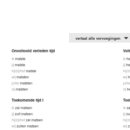
vertaal alle vervoegingen
Onvoltooid verleden tijd
Vol
ik
matste
ik
he
jij
matste
jij
he
hij/zij/het
matste
hij/z
wij
matsten
wij
h
jullie
matsten
julli
zij
matsten
zij
h
Toekomende tijd I
Toe
ik
zal matsen
ik
za
jij
zult matsen
jij
zu
hij/zij/het
zal matsen
hij/z
wij
zullen matsen
wij
z