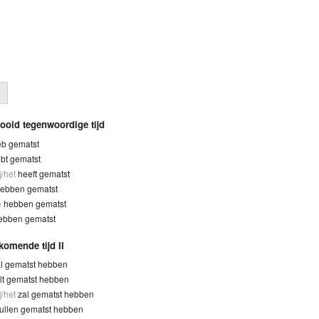
tooid tegenwoordige tijd
b gematst
bt gematst
ij/het
heeft gematst
ebben gematst
e
hebben gematst
ebben gematst
komende tijd II
l gematst hebben
lt gematst hebben
ij/het
zal gematst hebben
ullen gematst hebben