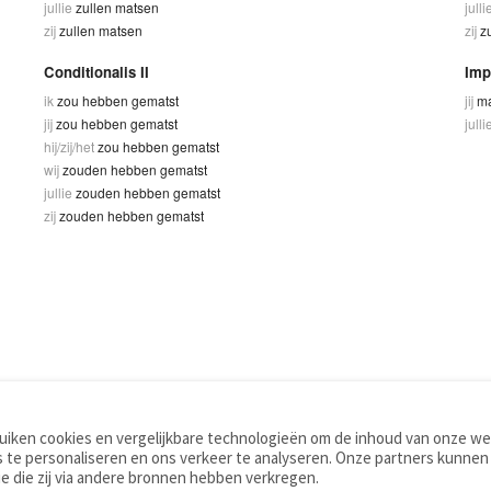
jullie
zullen matsen
julli
zij
zullen matsen
zij
z
Conditionalis II
Imp
ik
zou hebben gematst
jij
ma
jij
zou hebben gematst
julli
hij/zij/het
zou hebben gematst
wij
zouden hebben gematst
jullie
zouden hebben gematst
zij
zouden hebben gematst
iken cookies en vergelijkbare technologieën om de inhoud van onze web
TOOLS
WOORDENBOEKEN
 te personaliseren en ons verkeer te analyseren. Onze partners kunnen
Apps
Nederlands - Engels
e die zij via andere bronnen hebben verkregen.