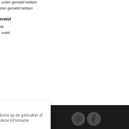
e
zullen gematst hebben
ullen gematst hebben
eratief
ts
e
matst
site op de gebruiker af
 deze informatie