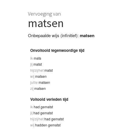
Vervoeging van
matsen
Onbepaalde wijs (infinitief):
matsen
Onvoltooid tegenwoordige tijd
ik
mats
jij
matst
hij/zij/het
matst
wij
matsen
jullie
matsen
zij
matsen
Voltooid verleden tijd
ik
had gematst
jij
had gematst
hij/zij/het
had gematst
wij
hadden gematst