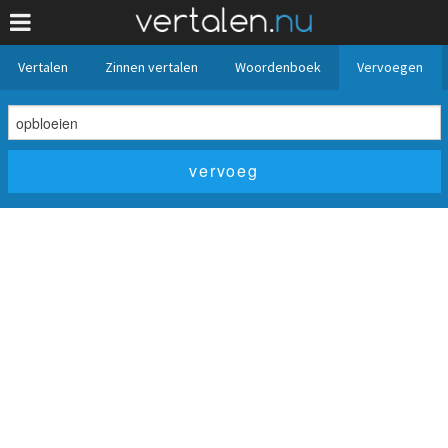
Vertalen
Zinnen vertalen
Woordenboek
Vervoegen