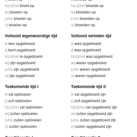
hij/zij/het
bloeit op
hij/zij/het
bloeide op
wij
bloeien op
wij
bloeiden op
jullie
bloeien op
jullie
bloeiden op
zij
bloeien op
zij
bloeiden op
Voltooid tegenwoordige tijd
Voltooid verleden tijd
ik
ben opgebloeid
ik
was opgebloeid
jij
bent opgebloeid
jij
was opgebloeid
hij/zij/het
is opgebloeid
hij/zij/het
was opgebloeid
wij
zijn opgebloeid
wij
waren opgebloeid
jullie
zijn opgebloeid
jullie
waren opgebloeid
zij
zijn opgebloeid
zij
waren opgebloeid
Toekomende tijd I
Toekomende tijd II
ik
zal opbloeien
ik
zal opgebloeid zijn
jij
zult opbloeien
jij
zult opgebloeid zijn
hij/zij/het
zal opbloeien
hij/zij/het
zal opgebloeid zijn
wij
zullen opbloeien
wij
zullen opgebloeid zijn
jullie
zullen opbloeien
jullie
zullen opgebloeid zijn
zij
zullen opbloeien
zij
zullen opgebloeid zijn