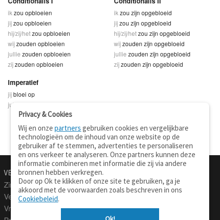
Conditionalis I
Conditionalis II
ik
zou opbloeien
ik
zou zijn opgebloeid
jij
zou opbloeien
jij
zou zijn opgebloeid
hij/zij/het
zou opbloeien
hij/zij/het
zou zijn opgebloeid
wij
zouden opbloeien
wij
zouden zijn opgebloeid
jullie
zouden opbloeien
jullie
zouden zijn opgebloeid
zij
zouden opbloeien
zij
zouden zijn opgebloeid
Imperatief
jij
bloei op
jullie
bloeit op
Privacy & Cookies
Wij en onze
partners
gebruiken cookies en vergelijkbare
technologieën om de inhoud van onze website op de
gebruiker af te stemmen, advertenties te personaliseren
en ons verkeer te analyseren. Onze partners kunnen deze
informatie combineren met informatie die zij via andere
bronnen hebben verkregen.
VERTALEN.NU
OVER
Door op Ok te klikken of onze site te gebruiken, ga je
Zinnen vertalen
Over deze site
akkoord met de voorwaarden zoals beschreven in ons
Verklarend woordenboek
Contact
Cookiebeleid
.
Vraagbaak
Privacy
Ok!
Professionele vertaling