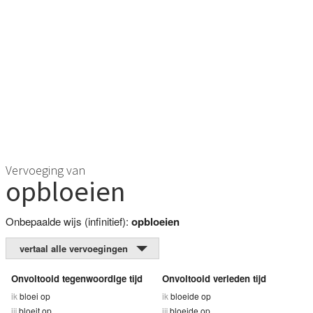
Vervoeging van
opbloeien
Onbepaalde wijs (infinitief):
opbloeien
vertaal alle vervoegingen
Onvoltooid tegenwoordige tijd
Onvoltooid verleden tijd
ik
bloei op
ik
bloeide op
jij
bloeit op
jij
bloeide op