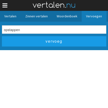
Vertalen
Zinnen vertalen
Woordenboek
Vervoegen