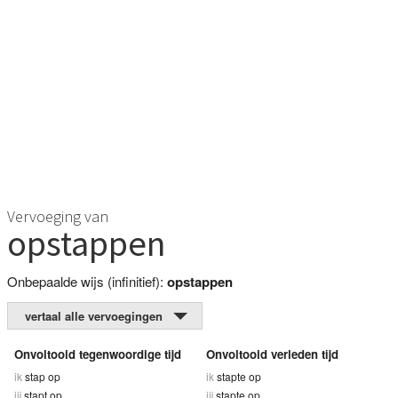
Vervoeging van
opstappen
Onbepaalde wijs (infinitief):
opstappen
vertaal alle vervoegingen
Onvoltooid tegenwoordige tijd
Onvoltooid verleden tijd
ik
stap op
ik
stapte op
jij
stapt op
jij
stapte op