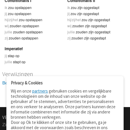
Conditionalis I
Conditionalis II
ik
zou opstappen
ik
zou zijn opgestapt
jij
zou opstappen
jij
zou zijn opgestapt
hij/zij/het
zou opstappen
hij/zij/het
zou zijn opgestapt
wij
zouden opstappen
wij
zouden zijn opgestapt
jullie
zouden opstappen
jullie
zouden zijn opgestapt
zij
zouden opstappen
zij
zouden zijn opgestapt
Imperatief
jij
stap op
jullie
stapt op
Verwijzingen
Bekijk 2 definitie(s) van opstappen
Privacy & Cookies
Wij en onze
partners
gebruiken cookies en vergelijkbare
technologieën om de inhoud van onze website op de
gebruiker af te stemmen, advertenties te personaliseren
en ons verkeer te analyseren. Onze partners kunnen deze
informatie combineren met informatie die zij via andere
bronnen hebben verkregen.
VERTALEN.NU
OVER
Door op Ok te klikken of onze site te gebruiken, ga je
Zinnen vertalen
Over deze site
akkoord met de voorwaarden zoals beschreven in ons