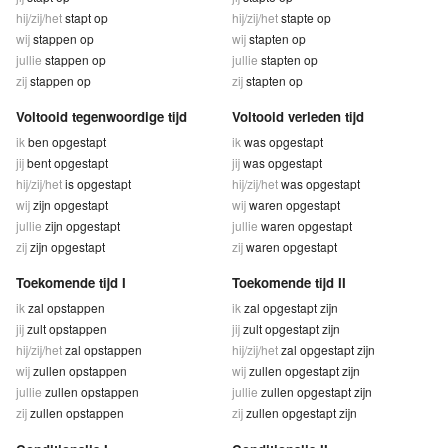
hij/zij/het
stapt op
hij/zij/het
stapte op
wij
stappen op
wij
stapten op
jullie
stappen op
jullie
stapten op
zij
stappen op
zij
stapten op
Voltooid tegenwoordige tijd
Voltooid verleden tijd
ik
ben opgestapt
ik
was opgestapt
jij
bent opgestapt
jij
was opgestapt
hij/zij/het
is opgestapt
hij/zij/het
was opgestapt
wij
zijn opgestapt
wij
waren opgestapt
jullie
zijn opgestapt
jullie
waren opgestapt
zij
zijn opgestapt
zij
waren opgestapt
Toekomende tijd I
Toekomende tijd II
ik
zal opstappen
ik
zal opgestapt zijn
jij
zult opstappen
jij
zult opgestapt zijn
hij/zij/het
zal opstappen
hij/zij/het
zal opgestapt zijn
wij
zullen opstappen
wij
zullen opgestapt zijn
jullie
zullen opstappen
jullie
zullen opgestapt zijn
zij
zullen opstappen
zij
zullen opgestapt zijn