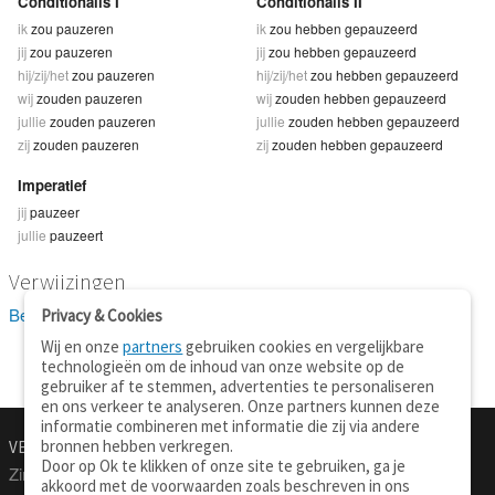
Conditionalis I
Conditionalis II
ik
zou pauzeren
ik
zou hebben gepauzeerd
jij
zou pauzeren
jij
zou hebben gepauzeerd
hij/zij/het
zou pauzeren
hij/zij/het
zou hebben gepauzeerd
wij
zouden pauzeren
wij
zouden hebben gepauzeerd
jullie
zouden pauzeren
jullie
zouden hebben gepauzeerd
zij
zouden pauzeren
zij
zouden hebben gepauzeerd
Imperatief
jij
pauzeer
jullie
pauzeert
Verwijzingen
Bekijk 1 definitie(s) van pauzeren
Privacy & Cookies
Wij en onze
partners
gebruiken cookies en vergelijkbare
technologieën om de inhoud van onze website op de
gebruiker af te stemmen, advertenties te personaliseren
en ons verkeer te analyseren. Onze partners kunnen deze
informatie combineren met informatie die zij via andere
bronnen hebben verkregen.
VERTALEN.NU
OVER
Door op Ok te klikken of onze site te gebruiken, ga je
Zinnen vertalen
Over deze site
akkoord met de voorwaarden zoals beschreven in ons