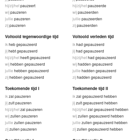
hij/zij/het
pauzeert
hij/zij/het
pauzeerde
wij
pauzeren
wij
pauzeerden
jullie
pauzeren
jullie
pauzeerden
zij
pauzeren
zij
pauzeerden
Voltooid tegenwoordige tijd
Voltooid verleden tijd
ik
heb gepauzeerd
ik
had gepauzeerd
jij
hebt gepauzeerd
jij
had gepauzeerd
hij/zij/het
heeft gepauzeerd
hij/zij/het
had gepauzeerd
wij
hebben gepauzeerd
wij
hadden gepauzeerd
jullie
hebben gepauzeerd
jullie
hadden gepauzeerd
zij
hebben gepauzeerd
zij
hadden gepauzeerd
Toekomende tijd I
Toekomende tijd II
ik
zal pauzeren
ik
zal gepauzeerd hebben
jij
zult pauzeren
jij
zult gepauzeerd hebben
hij/zij/het
zal pauzeren
hij/zij/het
zal gepauzeerd hebben
wij
zullen pauzeren
wij
zullen gepauzeerd hebben
jullie
zullen pauzeren
jullie
zullen gepauzeerd hebben
zij
zullen pauzeren
zij
zullen gepauzeerd hebben