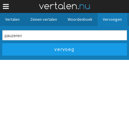
Vertalen
Zinnen vertalen
Woordenboek
Vervoegen