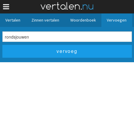
Vertalen
Zinnen vertalen
Woordenboek
Vervoegen