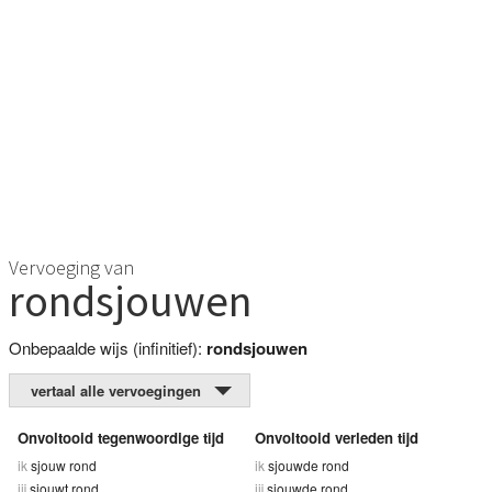
Vervoeging van
rondsjouwen
Onbepaalde wijs (infinitief):
rondsjouwen
vertaal alle vervoegingen
Onvoltooid tegenwoordige tijd
Onvoltooid verleden tijd
ik
sjouw rond
ik
sjouwde rond
jij
sjouwt rond
jij
sjouwde rond