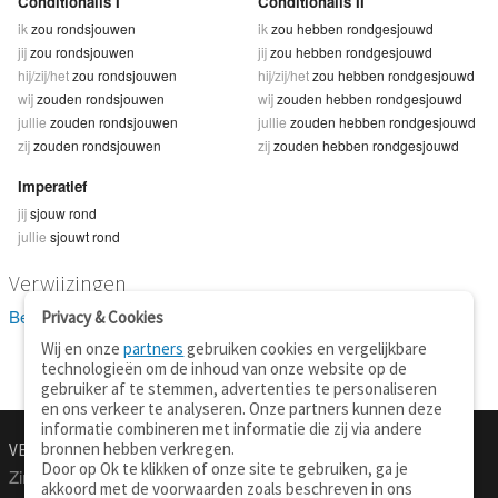
Conditionalis I
Conditionalis II
ik
zou rondsjouwen
ik
zou hebben rondgesjouwd
jij
zou rondsjouwen
jij
zou hebben rondgesjouwd
hij/zij/het
zou rondsjouwen
hij/zij/het
zou hebben rondgesjouwd
wij
zouden rondsjouwen
wij
zouden hebben rondgesjouwd
jullie
zouden rondsjouwen
jullie
zouden hebben rondgesjouwd
zij
zouden rondsjouwen
zij
zouden hebben rondgesjouwd
Imperatief
jij
sjouw rond
jullie
sjouwt rond
Verwijzingen
Bekijk 1 definitie(s) van rondsjouwen
Privacy & Cookies
Wij en onze
partners
gebruiken cookies en vergelijkbare
technologieën om de inhoud van onze website op de
gebruiker af te stemmen, advertenties te personaliseren
en ons verkeer te analyseren. Onze partners kunnen deze
informatie combineren met informatie die zij via andere
bronnen hebben verkregen.
VERTALEN.NU
OVER
Door op Ok te klikken of onze site te gebruiken, ga je
Zinnen vertalen
Over deze site
akkoord met de voorwaarden zoals beschreven in ons