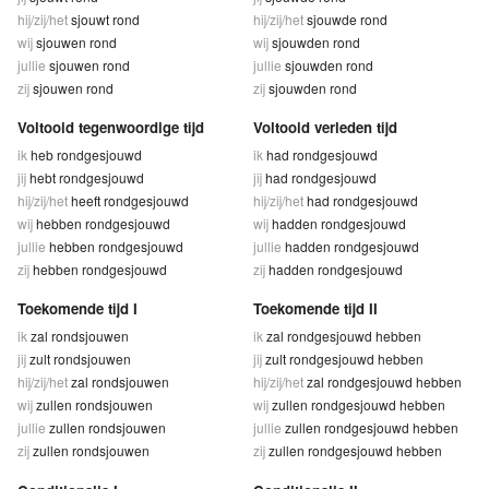
hij/zij/het
sjouwt rond
hij/zij/het
sjouwde rond
wij
sjouwen rond
wij
sjouwden rond
jullie
sjouwen rond
jullie
sjouwden rond
zij
sjouwen rond
zij
sjouwden rond
Voltooid tegenwoordige tijd
Voltooid verleden tijd
ik
heb rondgesjouwd
ik
had rondgesjouwd
jij
hebt rondgesjouwd
jij
had rondgesjouwd
hij/zij/het
heeft rondgesjouwd
hij/zij/het
had rondgesjouwd
wij
hebben rondgesjouwd
wij
hadden rondgesjouwd
jullie
hebben rondgesjouwd
jullie
hadden rondgesjouwd
zij
hebben rondgesjouwd
zij
hadden rondgesjouwd
Toekomende tijd I
Toekomende tijd II
ik
zal rondsjouwen
ik
zal rondgesjouwd hebben
jij
zult rondsjouwen
jij
zult rondgesjouwd hebben
hij/zij/het
zal rondsjouwen
hij/zij/het
zal rondgesjouwd hebben
wij
zullen rondsjouwen
wij
zullen rondgesjouwd hebben
jullie
zullen rondsjouwen
jullie
zullen rondgesjouwd hebben
zij
zullen rondsjouwen
zij
zullen rondgesjouwd hebben