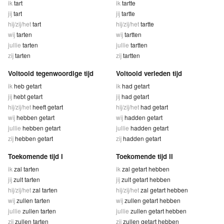
ik
tart
ik
tartte
jij
tart
jij
tartte
hij/zij/het
tart
hij/zij/het
tartte
wij
tarten
wij
tartten
jullie
tarten
jullie
tartten
zij
tarten
zij
tartten
Voltooid tegenwoordige tijd
Voltooid verleden tijd
ik
heb getart
ik
had getart
jij
hebt getart
jij
had getart
hij/zij/het
heeft getart
hij/zij/het
had getart
wij
hebben getart
wij
hadden getart
jullie
hebben getart
jullie
hadden getart
zij
hebben getart
zij
hadden getart
Toekomende tijd I
Toekomende tijd II
ik
zal tarten
ik
zal getart hebben
jij
zult tarten
jij
zult getart hebben
hij/zij/het
zal tarten
hij/zij/het
zal getart hebben
wij
zullen tarten
wij
zullen getart hebben
jullie
zullen tarten
jullie
zullen getart hebben
zij
zullen tarten
zij
zullen getart hebben