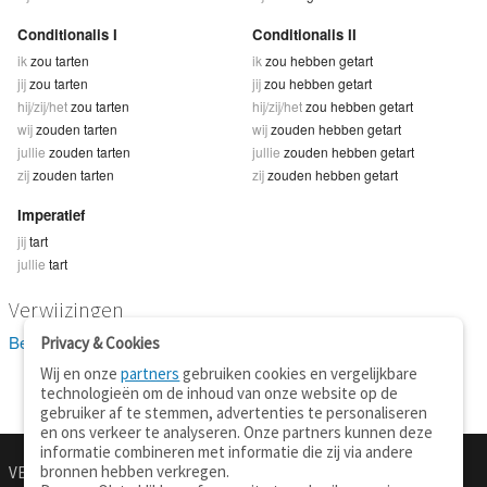
Conditionalis I
Conditionalis II
ik
zou tarten
ik
zou hebben getart
jij
zou tarten
jij
zou hebben getart
hij/zij/het
zou tarten
hij/zij/het
zou hebben getart
wij
zouden tarten
wij
zouden hebben getart
jullie
zouden tarten
jullie
zouden hebben getart
zij
zouden tarten
zij
zouden hebben getart
Imperatief
jij
tart
jullie
tart
Verwijzingen
Bekijk 1 definitie(s) van tarten
Privacy & Cookies
Wij en onze
partners
gebruiken cookies en vergelijkbare
technologieën om de inhoud van onze website op de
gebruiker af te stemmen, advertenties te personaliseren
en ons verkeer te analyseren. Onze partners kunnen deze
informatie combineren met informatie die zij via andere
bronnen hebben verkregen.
VERTALEN.NU
OVER