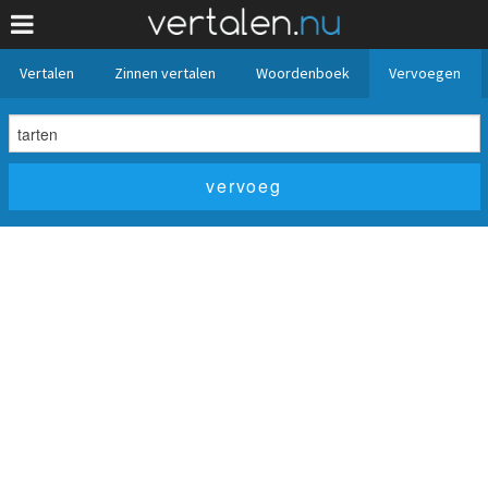
Vertalen
Zinnen vertalen
Woordenboek
Vervoegen