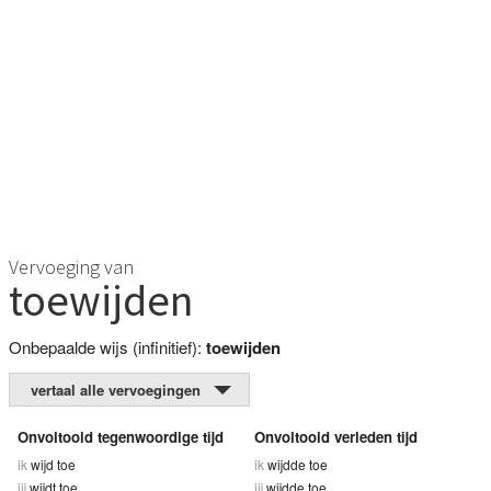
Vervoeging van
toewijden
Onbepaalde wijs (infinitief):
toewijden
vertaal alle vervoegingen
Onvoltooid tegenwoordige tijd
Onvoltooid verleden tijd
ik
wijd toe
ik
wijdde toe
jij
wijdt toe
jij
wijdde toe