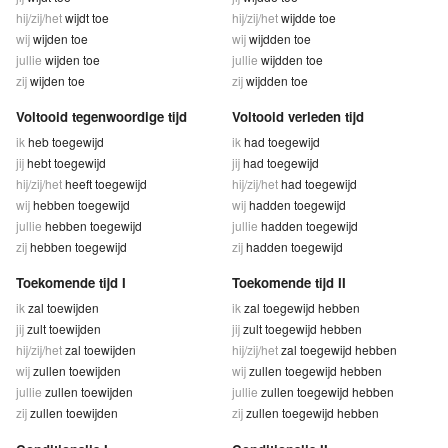
hij/zij/het
wijdt toe
hij/zij/het
wijdde toe
wij
wijden toe
wij
wijdden toe
jullie
wijden toe
jullie
wijdden toe
zij
wijden toe
zij
wijdden toe
Voltooid tegenwoordige tijd
Voltooid verleden tijd
ik
heb toegewijd
ik
had toegewijd
jij
hebt toegewijd
jij
had toegewijd
hij/zij/het
heeft toegewijd
hij/zij/het
had toegewijd
wij
hebben toegewijd
wij
hadden toegewijd
jullie
hebben toegewijd
jullie
hadden toegewijd
zij
hebben toegewijd
zij
hadden toegewijd
Toekomende tijd I
Toekomende tijd II
ik
zal toewijden
ik
zal toegewijd hebben
jij
zult toewijden
jij
zult toegewijd hebben
hij/zij/het
zal toewijden
hij/zij/het
zal toegewijd hebben
wij
zullen toewijden
wij
zullen toegewijd hebben
jullie
zullen toewijden
jullie
zullen toegewijd hebben
zij
zullen toewijden
zij
zullen toegewijd hebben