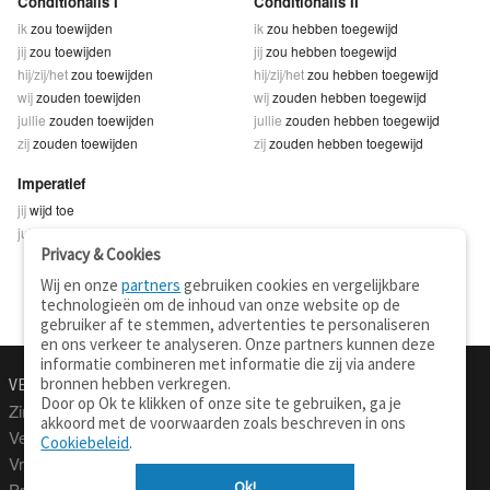
Conditionalis I
Conditionalis II
ik
zou toewijden
ik
zou hebben toegewijd
jij
zou toewijden
jij
zou hebben toegewijd
hij/zij/het
zou toewijden
hij/zij/het
zou hebben toegewijd
wij
zouden toewijden
wij
zouden hebben toegewijd
jullie
zouden toewijden
jullie
zouden hebben toegewijd
zij
zouden toewijden
zij
zouden hebben toegewijd
Imperatief
jij
wijd toe
jullie
wijdt toe
Privacy & Cookies
Wij en onze
partners
gebruiken cookies en vergelijkbare
technologieën om de inhoud van onze website op de
gebruiker af te stemmen, advertenties te personaliseren
en ons verkeer te analyseren. Onze partners kunnen deze
informatie combineren met informatie die zij via andere
bronnen hebben verkregen.
VERTALEN.NU
OVER
Door op Ok te klikken of onze site te gebruiken, ga je
Zinnen vertalen
Over deze site
akkoord met de voorwaarden zoals beschreven in ons
Verklarend woordenboek
Contact
Cookiebeleid
.
Vraagbaak
Privacy
Ok!
Professionele vertaling