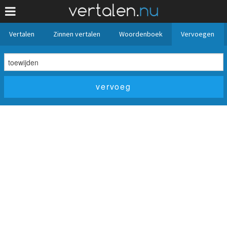
Vertalen
Zinnen vertalen
Woordenboek
Vervoegen