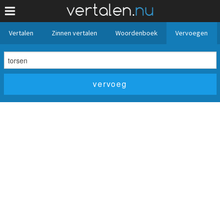
Vertalen
Zinnen vertalen
Woordenboek
Vervoegen