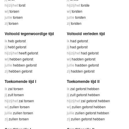
hij/zij/het
torst
hij/zij/het
torste
wij
torsen
wij
torsten
jullie
torsen
jullie
torsten
zij
torsen
zij
torsten
Voltooid tegenwoordige tijd
Voltooid verleden tijd
ik
heb getorst
ik
had getorst
jij
hebt getorst
jij
had getorst
hij/zij/het
heeft getorst
hij/zij/het
had getorst
wij
hebben getorst
wij
hadden getorst
jullie
hebben getorst
jullie
hadden getorst
zij
hebben getorst
zij
hadden getorst
Toekomende tijd I
Toekomende tijd II
ik
zal torsen
ik
zal getorst hebben
jij
zult torsen
jij
zult getorst hebben
hij/zij/het
zal torsen
hij/zij/het
zal getorst hebben
wij
zullen torsen
wij
zullen getorst hebben
jullie
zullen torsen
jullie
zullen getorst hebben
zij
zullen torsen
zij
zullen getorst hebben