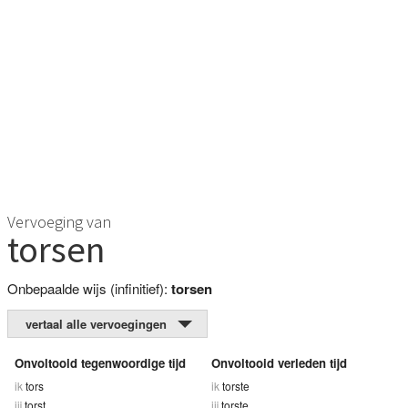
Vervoeging van
torsen
Onbepaalde wijs (infinitief):
torsen
vertaal alle vervoegingen
Onvoltooid tegenwoordige tijd
Onvoltooid verleden tijd
ik
tors
ik
torste
jij
torst
jij
torste