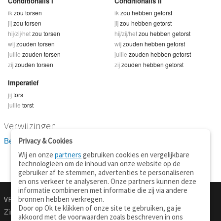
Conditionalis I
Conditionalis II
ik
zou torsen
ik
zou hebben getorst
jij
zou torsen
jij
zou hebben getorst
hij/zij/het
zou torsen
hij/zij/het
zou hebben getorst
wij
zouden torsen
wij
zouden hebben getorst
jullie
zouden torsen
jullie
zouden hebben getorst
zij
zouden torsen
zij
zouden hebben getorst
Imperatief
jij
tors
jullie
torst
Verwijzingen
Bekijk 1 definitie(s) van torsen
Privacy & Cookies
Wij en onze
partners
gebruiken cookies en vergelijkbare
technologieën om de inhoud van onze website op de
gebruiker af te stemmen, advertenties te personaliseren
en ons verkeer te analyseren. Onze partners kunnen deze
informatie combineren met informatie die zij via andere
bronnen hebben verkregen.
VERTALEN.NU
OVER
Door op Ok te klikken of onze site te gebruiken, ga je
Zinnen vertalen
Over deze site
akkoord met de voorwaarden zoals beschreven in ons