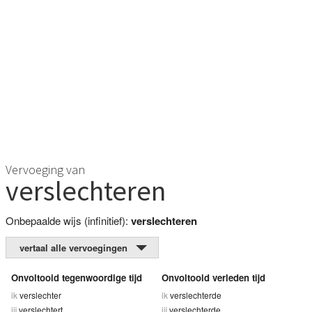
Vervoeging van
verslechteren
Onbepaalde wijs (infinitief):
verslechteren
vertaal alle vervoegingen
Onvoltooid tegenwoordige tijd
Onvoltooid verleden tijd
ik
verslechter
ik
verslechterde
jij
verslechtert
jij
verslechterde