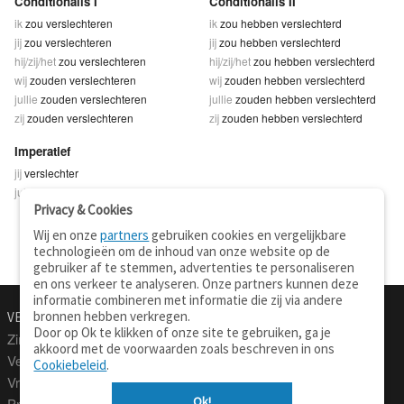
Conditionalis I
Conditionalis II
ik
zou verslechteren
ik
zou hebben verslechterd
jij
zou verslechteren
jij
zou hebben verslechterd
hij/zij/het
zou verslechteren
hij/zij/het
zou hebben verslechterd
wij
zouden verslechteren
wij
zouden hebben verslechterd
jullie
zouden verslechteren
jullie
zouden hebben verslechterd
zij
zouden verslechteren
zij
zouden hebben verslechterd
Imperatief
jij
verslechter
jullie
verslechtert
Privacy & Cookies
Wij en onze
partners
gebruiken cookies en vergelijkbare
technologieën om de inhoud van onze website op de
gebruiker af te stemmen, advertenties te personaliseren
en ons verkeer te analyseren. Onze partners kunnen deze
informatie combineren met informatie die zij via andere
bronnen hebben verkregen.
VERTALEN.NU
OVER
Door op Ok te klikken of onze site te gebruiken, ga je
Zinnen vertalen
Over deze site
akkoord met de voorwaarden zoals beschreven in ons
Verklarend woordenboek
Contact
Cookiebeleid
.
Vraagbaak
Privacy
Ok!
Professionele vertaling