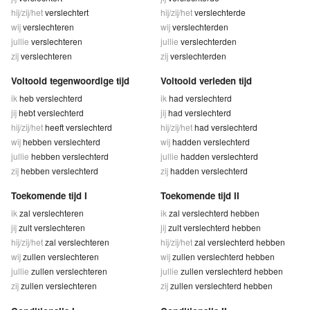
hij/zij/het
verslechtert
hij/zij/het
verslechterde
wij
verslechteren
wij
verslechterden
jullie
verslechteren
jullie
verslechterden
zij
verslechteren
zij
verslechterden
Voltooid tegenwoordige tijd
Voltooid verleden tijd
ik
heb verslechterd
ik
had verslechterd
jij
hebt verslechterd
jij
had verslechterd
hij/zij/het
heeft verslechterd
hij/zij/het
had verslechterd
wij
hebben verslechterd
wij
hadden verslechterd
jullie
hebben verslechterd
jullie
hadden verslechterd
zij
hebben verslechterd
zij
hadden verslechterd
Toekomende tijd I
Toekomende tijd II
ik
zal verslechteren
ik
zal verslechterd hebben
jij
zult verslechteren
jij
zult verslechterd hebben
hij/zij/het
zal verslechteren
hij/zij/het
zal verslechterd hebben
wij
zullen verslechteren
wij
zullen verslechterd hebben
jullie
zullen verslechteren
jullie
zullen verslechterd hebben
zij
zullen verslechteren
zij
zullen verslechterd hebben