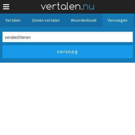
Vertalen
Zinnen vertalen
Woordenboek
Vervoegen