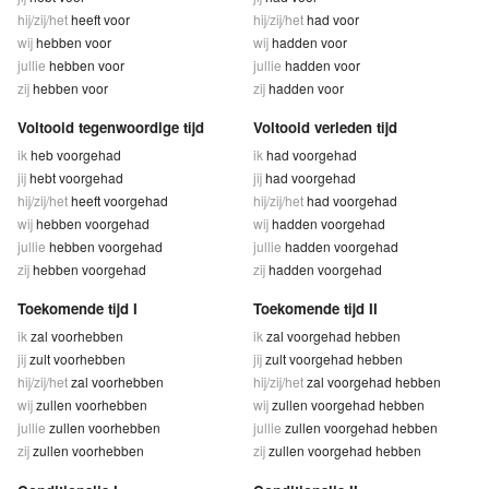
hij/zij/het
heeft voor
hij/zij/het
had voor
wij
hebben voor
wij
hadden voor
jullie
hebben voor
jullie
hadden voor
zij
hebben voor
zij
hadden voor
Voltooid tegenwoordige tijd
Voltooid verleden tijd
ik
heb voorgehad
ik
had voorgehad
jij
hebt voorgehad
jij
had voorgehad
hij/zij/het
heeft voorgehad
hij/zij/het
had voorgehad
wij
hebben voorgehad
wij
hadden voorgehad
jullie
hebben voorgehad
jullie
hadden voorgehad
zij
hebben voorgehad
zij
hadden voorgehad
Toekomende tijd I
Toekomende tijd II
ik
zal voorhebben
ik
zal voorgehad hebben
jij
zult voorhebben
jij
zult voorgehad hebben
hij/zij/het
zal voorhebben
hij/zij/het
zal voorgehad hebben
wij
zullen voorhebben
wij
zullen voorgehad hebben
jullie
zullen voorhebben
jullie
zullen voorgehad hebben
zij
zullen voorhebben
zij
zullen voorgehad hebben