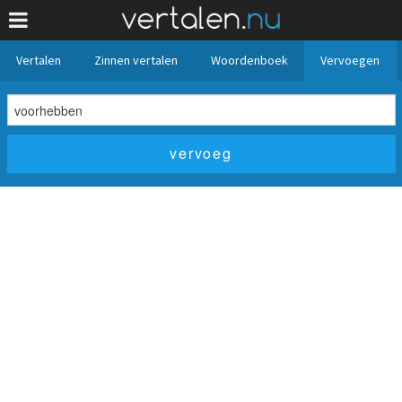
Vertalen
Zinnen vertalen
Woordenboek
Vervoegen