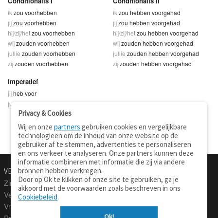
Conditionalis I
Conditionalis II
ik
zou voorhebben
ik
zou hebben voorgehad
jij
zou voorhebben
jij
zou hebben voorgehad
hij/zij/het
zou voorhebben
hij/zij/het
zou hebben voorgehad
wij
zouden voorhebben
wij
zouden hebben voorgehad
jullie
zouden voorhebben
jullie
zouden hebben voorgehad
zij
zouden voorhebben
zij
zouden hebben voorgehad
Imperatief
jij
heb voor
jullie
hebt voor
Privacy & Cookies
Wij en onze
partners
gebruiken cookies en vergelijkbare
technologieën om de inhoud van onze website op de
gebruiker af te stemmen, advertenties te personaliseren
en ons verkeer te analyseren. Onze partners kunnen deze
informatie combineren met informatie die zij via andere
bronnen hebben verkregen.
VERTALEN.NU
OVER
Door op Ok te klikken of onze site te gebruiken, ga je
Zinnen vertalen
Over deze site
akkoord met de voorwaarden zoals beschreven in ons
Verklarend woordenboek
Contact
Cookiebeleid
.
Vraagbaak
Privacy
Ok!
Professionele vertaling