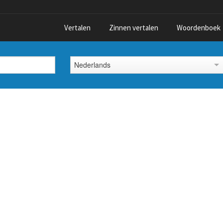
Vertalen
Zinnen vertalen
Woordenboek
Nederlands