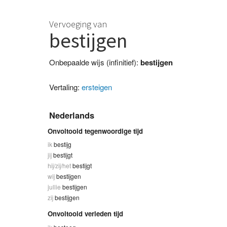
Vervoeging van
bestijgen
Onbepaalde wijs (infinitief):
bestijgen
Vertaling:
ersteigen
Nederlands
Onvoltooid tegenwoordige tijd
ik
bestijg
jij
bestijgt
hij/zij/het
bestijgt
wij
bestijgen
jullie
bestijgen
zij
bestijgen
Onvoltooid verleden tijd