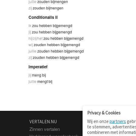
jullie
zouden bijmengen
zij
zouden bijmengen
Conditionalis II
ik
zou hebben bijgemengd
jij
zou hebben bijgemengd
hij/zij/het
zou hebben bijgemengd
wij
zouden hebben bijgemengd
jullie
zouden hebben bijgemengd
zij
zouden hebben bijgemengd
Imperatief
jij
meng bij
jullie
mengt bij
Privacy & Cookies
Wij en onze
partners
gebru
VERTALEN.NU
OVER
te stemmen, advertenties
Zinnen vertalen
Over deze site
combineren met informati