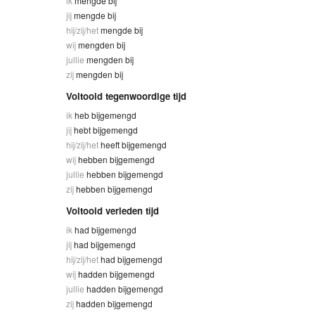
ik
mengde bij
jij
mengde bij
hij/zij/het
mengde bij
wij
mengden bij
jullie
mengden bij
zij
mengden bij
Voltooid tegenwoordige tijd
ik
heb bijgemengd
jij
hebt bijgemengd
hij/zij/het
heeft bijgemengd
wij
hebben bijgemengd
jullie
hebben bijgemengd
zij
hebben bijgemengd
Voltooid verleden tijd
ik
had bijgemengd
jij
had bijgemengd
hij/zij/het
had bijgemengd
wij
hadden bijgemengd
jullie
hadden bijgemengd
zij
hadden bijgemengd