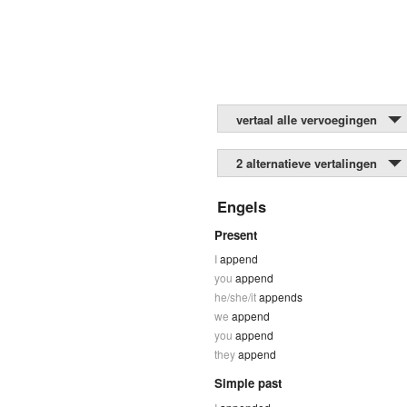
vertaal alle vervoegingen
2 alternatieve vertalingen
Engels
Present
I
append
you
append
he/she/it
appends
we
append
you
append
they
append
Simple past