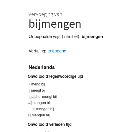
Vervoeging van
bijmengen
Onbepaalde wijs (infinitief):
bijmengen
Vertaling:
to append
Nederlands
Onvoltooid tegenwoordige tijd
ik
meng bij
jij
mengt bij
hij/zij/het
mengt bij
wij
mengen bij
jullie
mengen bij
zij
mengen bij
Onvoltooid verleden tijd