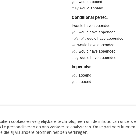
you
would append
they
would append
Conditional perfect
I
would have appended
you
would have appended
he/she/it
would have appended
we
would have appended
you
would have appended
they
would have appended
Imperative
you
append
you
append
iken cookies en vergelijkbare technologieën om de inhoud van onze web
TOOLS
WOORDENBOEKEN
 te personaliseren en ons verkeer te analyseren. Onze partners kunnen
Apps
Nederlands - Engels
e die zij via andere bronnen hebben verkregen.