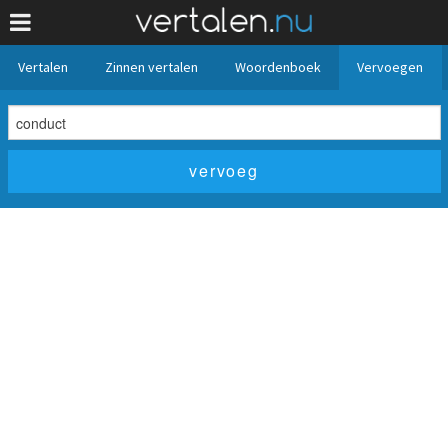
Vertalen
Zinnen vertalen
Woordenboek
Vervoegen