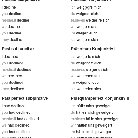
I
decline
ich
weig(e)re mich
you
decline
du
weigerst dich
he/she/it
decline
er/sie/es
weig(e)re sich
we
decline
wir
weigern uns
you
decline
ihr
weigert euch
they
decline
sie
weigern sich
Past subjunctive
Präteritum Konjunktiv II
I
declined
ich
weigerte mich
you
declined
du
weigertest dich
he/she/it
declined
er/sie/es
weigerte sich
we
declined
wir
weigerten uns
you
declined
ihr
weigertet euch
they
declined
sie
weigerten sich
Past perfect subjunctive
Plusquamperfekt Konjunktiv II
I
had declined
ich
hätte mich geweigert
you
had declined
du
hättest dich geweigert
he/she/it
had declined
er/sie/es
hätte sich geweigert
we
had declined
wir
hätten uns geweigert
you
had declined
ihr
hättet euch geweigert
they
had declined
sie
hätten sich geweigert