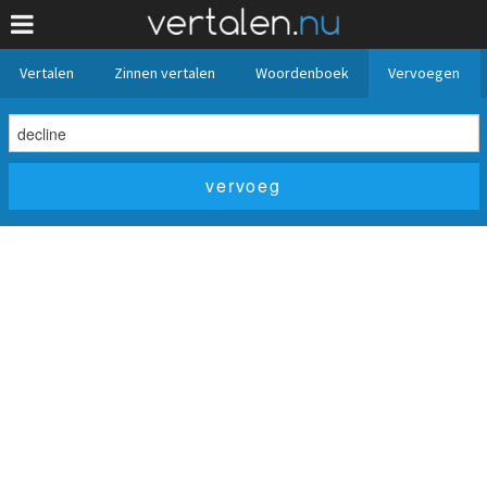
Vertalen
Zinnen vertalen
Woordenboek
Vervoegen