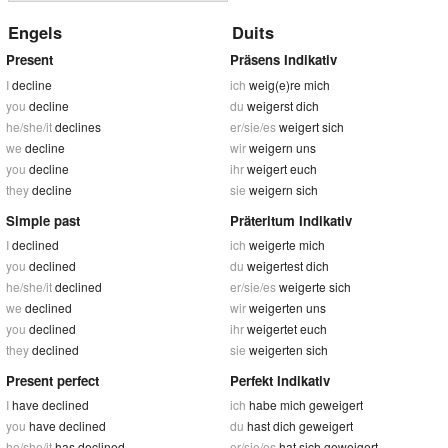
Engels
Duits
Present
Präsens Indikativ
I
decline
ich
weig(e)re mich
you
decline
du
weigerst dich
he/she/it
declines
er/sie/es
weigert sich
we
decline
wir
weigern uns
you
decline
ihr
weigert euch
they
decline
sie
weigern sich
Simple past
Präteritum Indikativ
I
declined
ich
weigerte mich
you
declined
du
weigertest dich
he/she/it
declined
er/sie/es
weigerte sich
we
declined
wir
weigerten uns
you
declined
ihr
weigertet euch
they
declined
sie
weigerten sich
Present perfect
Perfekt Indikativ
I
have declined
ich
habe mich geweigert
you
have declined
du
hast dich geweigert
he/she/it
has declined
er/sie/es
hat sich geweigert