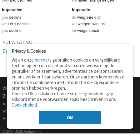
Imperative
Imperativ
you
decline
du
weig(e)re dich
we
Let´s decline
wir
weigern wir uns
you
decline
ihr
weigert euch
Verwijzingen
Bekijk 13 definitie(s) van decline
Privacy & Cookies
Wij en onze
partners
gebruiken cookies en vergelijkbare
technologieën om de inhoud van onze website op de
gebruiker af te stemmen, advertenties te personaliseren
en ons verkeer te analyseren. Onze partners kunnen deze
informatie combineren met informatie die zij via andere
bronnen hebben verkregen.
VERTALEN.NU
OVER
Door op Ok te klikken of onze site te gebruiken, ga je
Zinnen vertalen
Over deze site
akkoord met de voorwaarden zoals beschreven in ons
Verklarend woordenboek
Contact
Cookiebeleid
.
Vraagbaak
Privacy
Ok!
Professionele vertaling
© 2004–2026 Vertalen.nu