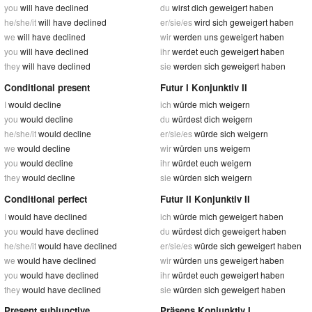
you
will have declined
du
wirst dich geweigert haben
he/she/it
will have declined
er/sie/es
wird sich geweigert haben
we
will have declined
wir
werden uns geweigert haben
you
will have declined
ihr
werdet euch geweigert haben
they
will have declined
sie
werden sich geweigert haben
Conditional present
Futur I Konjunktiv II
I
would decline
ich
würde mich weigern
you
would decline
du
würdest dich weigern
he/she/it
would decline
er/sie/es
würde sich weigern
we
would decline
wir
würden uns weigern
you
would decline
ihr
würdet euch weigern
they
would decline
sie
würden sich weigern
Conditional perfect
Futur II Konjunktiv II
I
would have declined
ich
würde mich geweigert haben
you
would have declined
du
würdest dich geweigert haben
he/she/it
would have declined
er/sie/es
würde sich geweigert haben
we
would have declined
wir
würden uns geweigert haben
you
would have declined
ihr
würdet euch geweigert haben
they
would have declined
sie
würden sich geweigert haben
Present subjunctive
Präsens Konjunktiv I