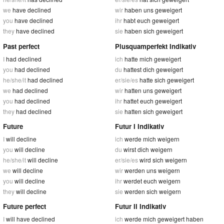
we
have declined
wir
haben uns geweigert
you
have declined
ihr
habt euch geweigert
they
have declined
sie
haben sich geweigert
Past perfect
Plusquamperfekt Indikativ
I
had declined
ich
hatte mich geweigert
you
had declined
du
hattest dich geweigert
he/she/it
had declined
er/sie/es
hatte sich geweigert
we
had declined
wir
hatten uns geweigert
you
had declined
ihr
hattet euch geweigert
they
had declined
sie
hatten sich geweigert
Future
Futur I Indikativ
I
will decline
ich
werde mich weigern
you
will decline
du
wirst dich weigern
he/she/it
will decline
er/sie/es
wird sich weigern
we
will decline
wir
werden uns weigern
you
will decline
ihr
werdet euch weigern
they
will decline
sie
werden sich weigern
Future perfect
Futur II Indikativ
I
will have declined
ich
werde mich geweigert haben