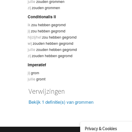
jullie
zouden grommen
zij
zouden grommen
Conditionalis II
ik
zou hebben gegromd
jij
zou hebben gegromd
hij/zij/het
zou hebben gegromd
wij
zouden hebben gegromd
jullie
zouden hebben gegromd
zij
zouden hebben gegromd
Imperatief
jij
grom
jullie
gromt
Verwijzingen
Bekijk 1 definitie(s) van grommen
Privacy & Cookies