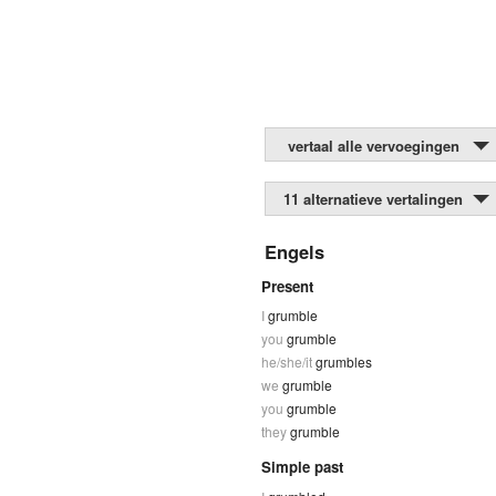
vertaal alle vervoegingen
11 alternatieve vertalingen
Engels
Present
I
grumble
you
grumble
he/she/it
grumbles
we
grumble
you
grumble
they
grumble
Simple past