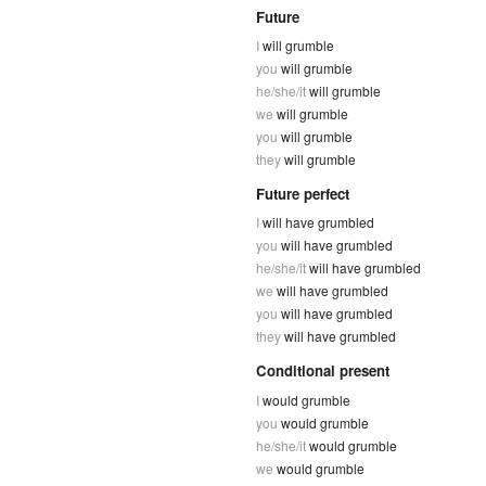
Future
I
will grumble
you
will grumble
he/she/it
will grumble
we
will grumble
you
will grumble
they
will grumble
Future perfect
I
will have grumbled
you
will have grumbled
he/she/it
will have grumbled
we
will have grumbled
you
will have grumbled
they
will have grumbled
Conditional present
I
would grumble
you
would grumble
he/she/it
would grumble
we
would grumble