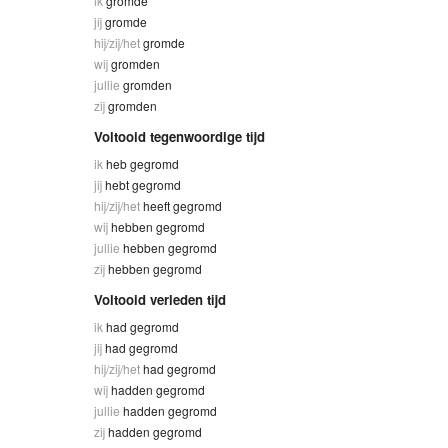
ik
gromde
jij
gromde
hij/zij/het
gromde
wij
gromden
jullie
gromden
zij
gromden
Voltooid tegenwoordige tijd
ik
heb gegromd
jij
hebt gegromd
hij/zij/het
heeft gegromd
wij
hebben gegromd
jullie
hebben gegromd
zij
hebben gegromd
Voltooid verleden tijd
ik
had gegromd
jij
had gegromd
hij/zij/het
had gegromd
wij
hadden gegromd
jullie
hadden gegromd
zij
hadden gegromd