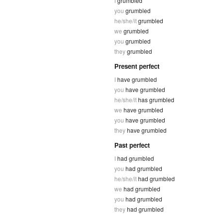
I
grumbled
you
grumbled
he/she/it
grumbled
we
grumbled
you
grumbled
they
grumbled
Present perfect
I
have grumbled
you
have grumbled
he/she/it
has grumbled
we
have grumbled
you
have grumbled
they
have grumbled
Past perfect
I
had grumbled
you
had grumbled
he/she/it
had grumbled
we
had grumbled
you
had grumbled
they
had grumbled