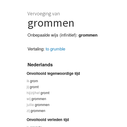
Vervoeging van
grommen
Onbepaalde wijs (infinitief):
grommen
Vertaling:
to grumble
Nederlands
Onvoltooid tegenwoordige tijd
ik
grom
jij
gromt
hij/zij/het
gromt
wij
grommen
jullie
grommen
zij
grommen
Onvoltooid verleden tijd