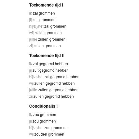
Toekomende tijd I
ik
zal grommen
jij
zult grommen
hij/zij/het
zal grommen
wij
zullen grommen
jullie
zullen grommen
zij
zullen grommen
Toekomende tijd II
ik
zal gegromd hebben
jij
zult gegromd hebben
hij/zij/het
zal gegromd hebben
wij
zullen gegromd hebben
jullie
zullen gegromd hebben
zij
zullen gegromd hebben
Conditionalis I
ik
zou grommen
jij
zou grommen
hij/zij/het
zou grommen
wij
zouden grommen