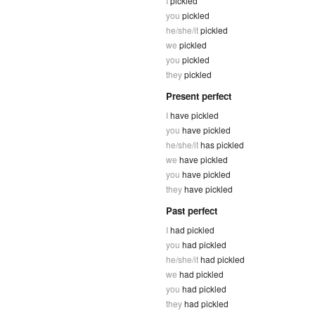
I
pickled
you
pickled
he/she/it
pickled
we
pickled
you
pickled
they
pickled
Present perfect
I
have pickled
you
have pickled
he/she/it
has pickled
we
have pickled
you
have pickled
they
have pickled
Past perfect
I
had pickled
you
had pickled
he/she/it
had pickled
we
had pickled
you
had pickled
they
had pickled