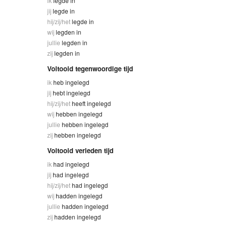
ik
legde in
jij
legde in
hij/zij/het
legde in
wij
legden in
jullie
legden in
zij
legden in
Voltooid tegenwoordige tijd
ik
heb ingelegd
jij
hebt ingelegd
hij/zij/het
heeft ingelegd
wij
hebben ingelegd
jullie
hebben ingelegd
zij
hebben ingelegd
Voltooid verleden tijd
ik
had ingelegd
jij
had ingelegd
hij/zij/het
had ingelegd
wij
hadden ingelegd
jullie
hadden ingelegd
zij
hadden ingelegd