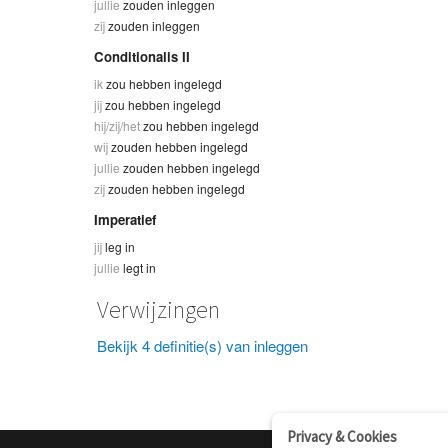
jullie
zouden inleggen
zij
zouden inleggen
Conditionalis II
ik
zou hebben ingelegd
jij
zou hebben ingelegd
hij/zij/het
zou hebben ingelegd
wij
zouden hebben ingelegd
jullie
zouden hebben ingelegd
zij
zouden hebben ingelegd
Imperatief
jij
leg in
jullie
legt in
Verwijzingen
Bekijk 4 definitie(s) van inleggen
Privacy & Cookies