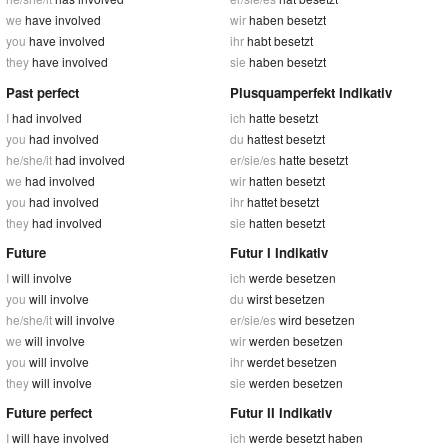
we
have involved
wir
haben besetzt
you
have involved
ihr
habt besetzt
they
have involved
sie
haben besetzt
Past perfect
Plusquamperfekt Indikativ
I
had involved
ich
hatte besetzt
you
had involved
du
hattest besetzt
he/she/it
had involved
er/sie/es
hatte besetzt
we
had involved
wir
hatten besetzt
you
had involved
ihr
hattet besetzt
they
had involved
sie
hatten besetzt
Future
Futur I Indikativ
I
will involve
ich
werde besetzen
you
will involve
du
wirst besetzen
he/she/it
will involve
er/sie/es
wird besetzen
we
will involve
wir
werden besetzen
you
will involve
ihr
werdet besetzen
they
will involve
sie
werden besetzen
Future perfect
Futur II Indikativ
I
will have involved
ich
werde besetzt haben