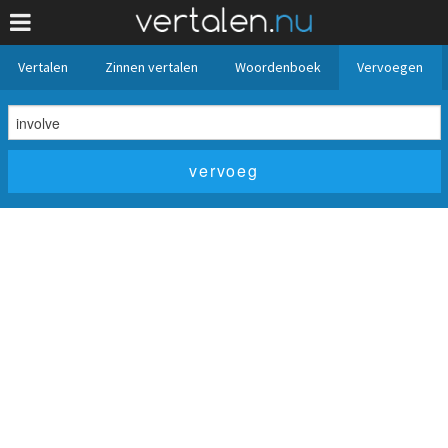
Vertalen
Zinnen vertalen
Woordenboek
Vervoegen