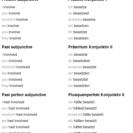
I
involve
ich
besetze
you
involve
du
besetzest
he/she/it
involve
er/sie/es
besetze
we
involve
wir
besetzen
you
involve
ihr
besetzet
they
involve
sie
besetzen
Past subjunctive
Präteritum Konjunktiv II
I
involved
ich
besetzte
you
involved
du
besetztest
he/she/it
involved
er/sie/es
besetzte
we
involved
wir
besetzten
you
involved
ihr
besetztet
they
involved
sie
besetzten
Past perfect subjunctive
Plusquamperfekt Konjunktiv II
I
had involved
ich
hätte besetzt
you
had involved
du
hättest besetzt
he/she/it
had involved
er/sie/es
hätte besetzt
we
had involved
wir
hätten besetzt
you
had involved
ihr
hättet besetzt
they
had involved
sie
hätten besetzt