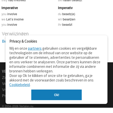
Imperative
Imperativ
you
involve
du
besetz(e)
we
Let´s involve
wir
besetzen
you
involve
ihr
besetzt
Verwijzingen
Bekijk 8 definitie(s) van involve
Privacy & Cookies
Wij en onze
partners
gebruiken cookies en vergelijkbare
technologieën om de inhoud van onze website op de
gebruiker af te stemmen, advertenties te personaliseren
en ons verkeer te analyseren. Onze partners kunnen deze
informatie combineren met informatie die zij via andere
bronnen hebben verkregen.
VERTALEN.NU
OVER
Door op Ok te klikken of onze site te gebruiken, ga je
Zinnen vertalen
Over deze site
akkoord met de voorwaarden zoals beschreven in ons
Verklarend woordenboek
Contact
Cookiebeleid
.
Vraagbaak
Privacy
Ok!
Professionele vertaling
© 2004–2026 Vertalen.nu