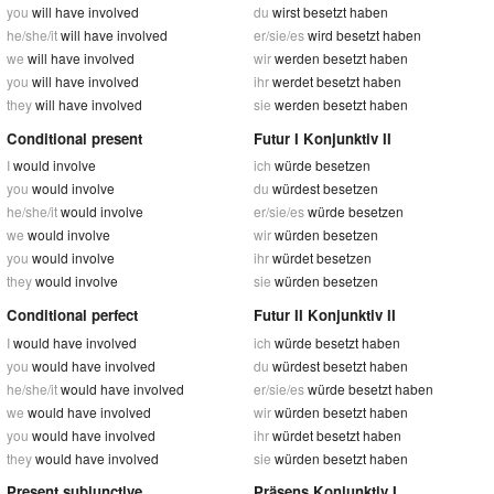
you
will have involved
du
wirst besetzt haben
he/she/it
will have involved
er/sie/es
wird besetzt haben
we
will have involved
wir
werden besetzt haben
you
will have involved
ihr
werdet besetzt haben
they
will have involved
sie
werden besetzt haben
Conditional present
Futur I Konjunktiv II
I
would involve
ich
würde besetzen
you
would involve
du
würdest besetzen
he/she/it
would involve
er/sie/es
würde besetzen
we
would involve
wir
würden besetzen
you
would involve
ihr
würdet besetzen
they
would involve
sie
würden besetzen
Conditional perfect
Futur II Konjunktiv II
I
would have involved
ich
würde besetzt haben
you
would have involved
du
würdest besetzt haben
he/she/it
would have involved
er/sie/es
würde besetzt haben
we
would have involved
wir
würden besetzt haben
you
would have involved
ihr
würdet besetzt haben
they
would have involved
sie
würden besetzt haben
Present subjunctive
Präsens Konjunktiv I