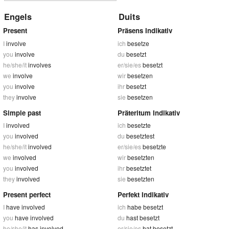
Engels
Duits
Present
Präsens Indikativ
I
involve
ich
besetze
you
involve
du
besetzt
he/she/it
involves
er/sie/es
besetzt
we
involve
wir
besetzen
you
involve
ihr
besetzt
they
involve
sie
besetzen
Simple past
Präteritum Indikativ
I
involved
ich
besetzte
you
involved
du
besetztest
he/she/it
involved
er/sie/es
besetzte
we
involved
wir
besetzten
you
involved
ihr
besetztet
they
involved
sie
besetzten
Present perfect
Perfekt Indikativ
I
have involved
ich
habe besetzt
you
have involved
du
hast besetzt
he/she/it
has involved
er/sie/es
hat besetzt