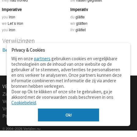
Imperative
Imperativ
you
iron
du
glätte
we
Let´s iron
wir
glätten
you
iron
ihr
glättet
Verwijzingen
Bekijk 2 definitie(s) van iron
Privacy & Cookies
Wij en onze
partners
gebruiken cookies en vergelijkbare
technologieën om de inhoud van onze website op de
gebruiker af te stemmen, advertenties te personaliseren
en ons verkeer te analyseren. Onze partners kunnen deze
informatie combineren met informatie die zij via andere
bronnen hebben verkregen.
VERTALEN.NU
OVER
Door op Ok te klikken of onze site te gebruiken, ga je
Zinnen vertalen
Over deze site
akkoord met de voorwaarden zoals beschreven in ons
Verklarend woordenboek
Contact
Cookiebeleid
.
Vraagbaak
Privacy
Ok!
Professionele vertaling
© 2004–2026 Vertalen.nu