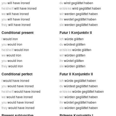
you
will have ironed
du
wirst geglättet haben
he/she/it
will have ironed
er/sie/es
wird geglättet haben
we
will have ironed
wir
werden geglättet haben
you
will have ironed
ihr
werdet geglättet haben
they
will have ironed
sie
werden geglättet haben
Conditional present
Futur I Konjunktiv II
I
would iron
ich
würde glätten
you
would iron
du
würdest glätten
he/she/it
would iron
er/sie/es
würde glätten
we
would iron
wir
würden glätten
you
would iron
ihr
würdet glätten
they
would iron
sie
würden glätten
Conditional perfect
Futur II Konjunktiv II
I
would have ironed
ich
würde geglättet haben
you
would have ironed
du
würdest geglättet haben
he/she/it
would have ironed
er/sie/es
würde geglättet haben
we
would have ironed
wir
würden geglättet haben
you
would have ironed
ihr
würdet geglättet haben
they
would have ironed
sie
würden geglättet haben
Present subjunctive
Präsens Konjunktiv I