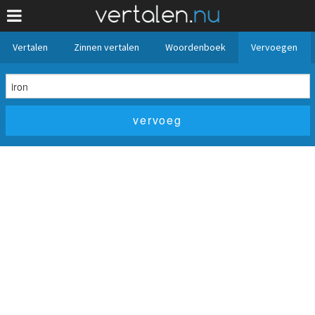
Vertalen
Zinnen vertalen
Woordenboek
Vervoegen