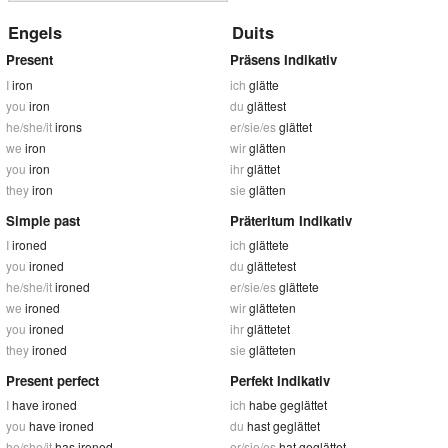
Engels
Duits
Present
Präsens Indikativ
I
iron
ich
glätte
you
iron
du
glättest
he/she/it
irons
er/sie/es
glättet
we
iron
wir
glätten
you
iron
ihr
glättet
they
iron
sie
glätten
Simple past
Präteritum Indikativ
I
ironed
ich
glättete
you
ironed
du
glättetest
he/she/it
ironed
er/sie/es
glättete
we
ironed
wir
glätteten
you
ironed
ihr
glättetet
they
ironed
sie
glätteten
Present perfect
Perfekt Indikativ
I
have ironed
ich
habe geglättet
you
have ironed
du
hast geglättet
he/she/it
has ironed
er/sie/es
hat geglättet