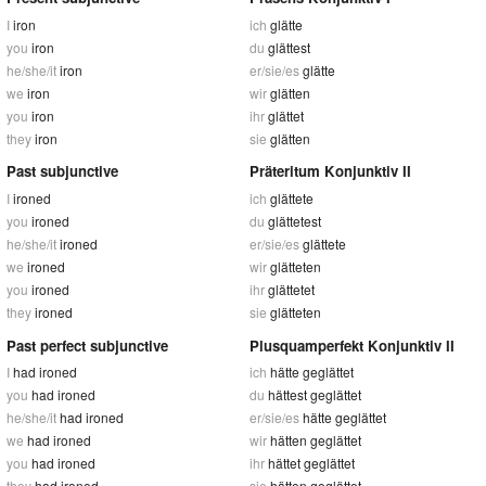
I
iron
ich
glätte
you
iron
du
glättest
he/she/it
iron
er/sie/es
glätte
we
iron
wir
glätten
you
iron
ihr
glättet
they
iron
sie
glätten
Past subjunctive
Präteritum Konjunktiv II
I
ironed
ich
glättete
you
ironed
du
glättetest
he/she/it
ironed
er/sie/es
glättete
we
ironed
wir
glätteten
you
ironed
ihr
glättetet
they
ironed
sie
glätteten
Past perfect subjunctive
Plusquamperfekt Konjunktiv II
I
had ironed
ich
hätte geglättet
you
had ironed
du
hättest geglättet
he/she/it
had ironed
er/sie/es
hätte geglättet
we
had ironed
wir
hätten geglättet
you
had ironed
ihr
hättet geglättet
they
had ironed
sie
hätten geglättet