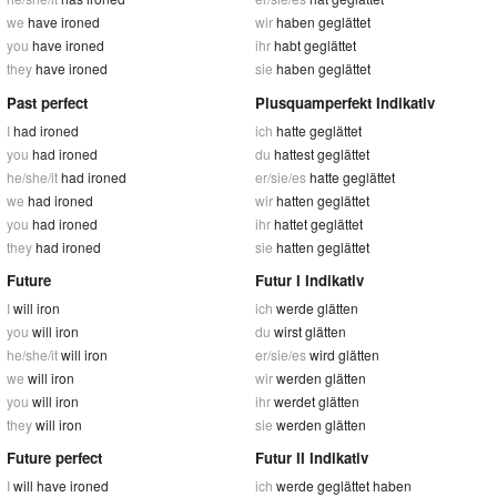
we
have ironed
wir
haben geglättet
you
have ironed
ihr
habt geglättet
they
have ironed
sie
haben geglättet
Past perfect
Plusquamperfekt Indikativ
I
had ironed
ich
hatte geglättet
you
had ironed
du
hattest geglättet
he/she/it
had ironed
er/sie/es
hatte geglättet
we
had ironed
wir
hatten geglättet
you
had ironed
ihr
hattet geglättet
they
had ironed
sie
hatten geglättet
Future
Futur I Indikativ
I
will iron
ich
werde glätten
you
will iron
du
wirst glätten
he/she/it
will iron
er/sie/es
wird glätten
we
will iron
wir
werden glätten
you
will iron
ihr
werdet glätten
they
will iron
sie
werden glätten
Future perfect
Futur II Indikativ
I
will have ironed
ich
werde geglättet haben