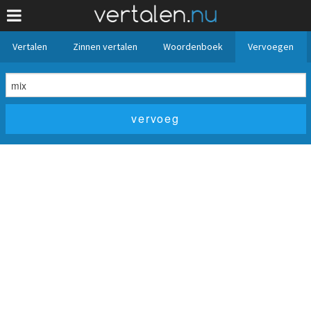
Vertalen
Zinnen vertalen
Woordenboek
Vervoegen