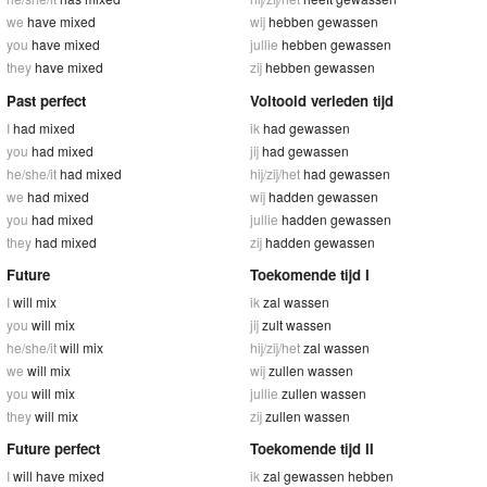
we
have mixed
wij
hebben gewassen
you
have mixed
jullie
hebben gewassen
they
have mixed
zij
hebben gewassen
Past perfect
Voltooid verleden tijd
I
had mixed
ik
had gewassen
you
had mixed
jij
had gewassen
he/she/it
had mixed
hij/zij/het
had gewassen
we
had mixed
wij
hadden gewassen
you
had mixed
jullie
hadden gewassen
they
had mixed
zij
hadden gewassen
Future
Toekomende tijd I
I
will mix
ik
zal wassen
you
will mix
jij
zult wassen
he/she/it
will mix
hij/zij/het
zal wassen
we
will mix
wij
zullen wassen
you
will mix
jullie
zullen wassen
they
will mix
zij
zullen wassen
Future perfect
Toekomende tijd II
I
will have mixed
ik
zal gewassen hebben