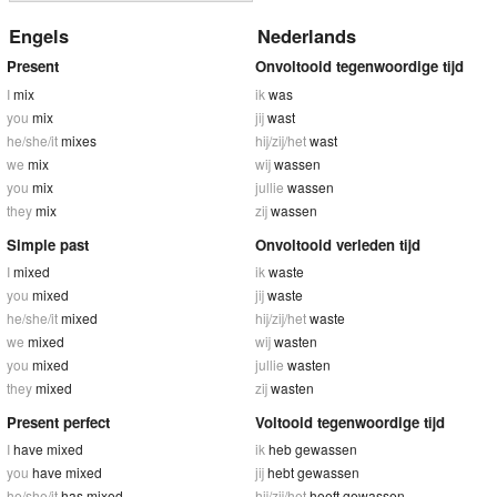
Engels
Nederlands
Present
Onvoltooid tegenwoordige tijd
I
mix
ik
was
you
mix
jij
wast
he/she/it
mixes
hij/zij/het
wast
we
mix
wij
wassen
you
mix
jullie
wassen
they
mix
zij
wassen
Simple past
Onvoltooid verleden tijd
I
mixed
ik
waste
you
mixed
jij
waste
he/she/it
mixed
hij/zij/het
waste
we
mixed
wij
wasten
you
mixed
jullie
wasten
they
mixed
zij
wasten
Present perfect
Voltooid tegenwoordige tijd
I
have mixed
ik
heb gewassen
you
have mixed
jij
hebt gewassen
he/she/it
has mixed
hij/zij/het
heeft gewassen