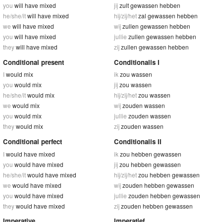
you
will have mixed
jij
zult gewassen hebben
he/she/it
will have mixed
hij/zij/het
zal gewassen hebben
we
will have mixed
wij
zullen gewassen hebben
you
will have mixed
jullie
zullen gewassen hebben
they
will have mixed
zij
zullen gewassen hebben
Conditional present
Conditionalis I
I
would mix
ik
zou wassen
you
would mix
jij
zou wassen
he/she/it
would mix
hij/zij/het
zou wassen
we
would mix
wij
zouden wassen
you
would mix
jullie
zouden wassen
they
would mix
zij
zouden wassen
Conditional perfect
Conditionalis II
I
would have mixed
ik
zou hebben gewassen
you
would have mixed
jij
zou hebben gewassen
he/she/it
would have mixed
hij/zij/het
zou hebben gewassen
we
would have mixed
wij
zouden hebben gewassen
you
would have mixed
jullie
zouden hebben gewassen
they
would have mixed
zij
zouden hebben gewassen
Imperative
Imperatief