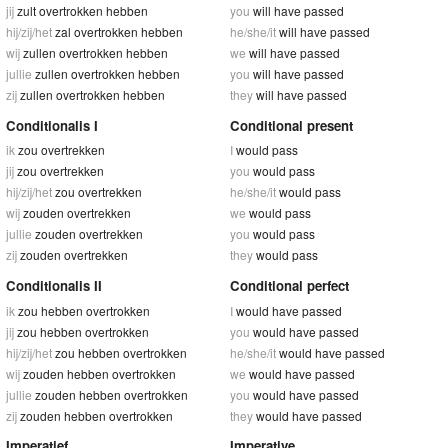
jij
zult overtrokken hebben
you
will have passed
hij/zij/het
zal overtrokken hebben
he/she/it
will have passed
wij
zullen overtrokken hebben
we
will have passed
jullie
zullen overtrokken hebben
you
will have passed
zij
zullen overtrokken hebben
they
will have passed
Conditionalis I
Conditional present
ik
zou overtrekken
I
would pass
jij
zou overtrekken
you
would pass
hij/zij/het
zou overtrekken
he/she/it
would pass
wij
zouden overtrekken
we
would pass
jullie
zouden overtrekken
you
would pass
zij
zouden overtrekken
they
would pass
Conditionalis II
Conditional perfect
ik
zou hebben overtrokken
I
would have passed
jij
zou hebben overtrokken
you
would have passed
hij/zij/het
zou hebben overtrokken
he/she/it
would have passed
wij
zouden hebben overtrokken
we
would have passed
jullie
zouden hebben overtrokken
you
would have passed
zij
zouden hebben overtrokken
they
would have passed
Imperatief
Imperative