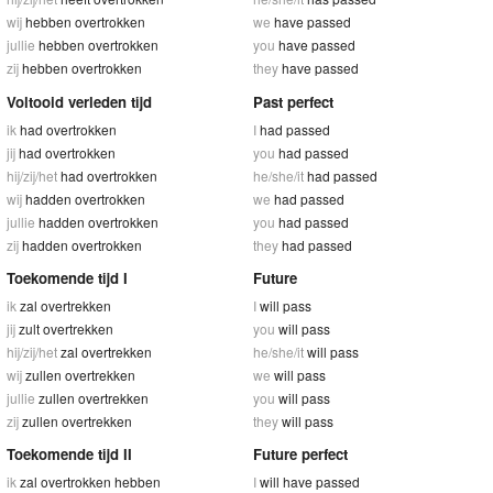
wij
hebben overtrokken
we
have passed
jullie
hebben overtrokken
you
have passed
zij
hebben overtrokken
they
have passed
Voltooid verleden tijd
Past perfect
ik
had overtrokken
I
had passed
jij
had overtrokken
you
had passed
hij/zij/het
had overtrokken
he/she/it
had passed
wij
hadden overtrokken
we
had passed
jullie
hadden overtrokken
you
had passed
zij
hadden overtrokken
they
had passed
Toekomende tijd I
Future
ik
zal overtrekken
I
will pass
jij
zult overtrekken
you
will pass
hij/zij/het
zal overtrekken
he/she/it
will pass
wij
zullen overtrekken
we
will pass
jullie
zullen overtrekken
you
will pass
zij
zullen overtrekken
they
will pass
Toekomende tijd II
Future perfect
ik
zal overtrokken hebben
I
will have passed