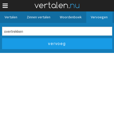
Vertalen
Zinnen vertalen
Woordenboek
Vervoegen