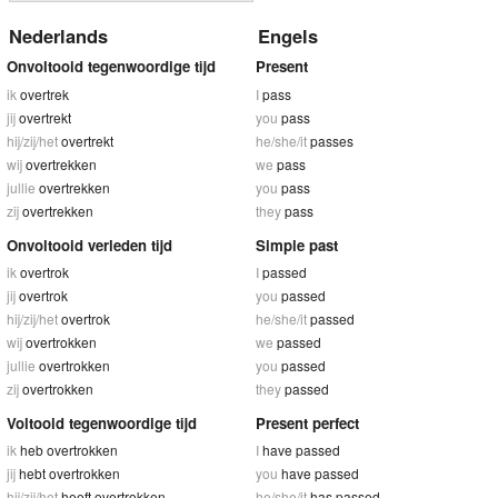
Nederlands
Engels
Onvoltooid tegenwoordige tijd
Present
ik
overtrek
I
pass
jij
overtrekt
you
pass
hij/zij/het
overtrekt
he/she/it
passes
wij
overtrekken
we
pass
jullie
overtrekken
you
pass
zij
overtrekken
they
pass
Onvoltooid verleden tijd
Simple past
ik
overtrok
I
passed
jij
overtrok
you
passed
hij/zij/het
overtrok
he/she/it
passed
wij
overtrokken
we
passed
jullie
overtrokken
you
passed
zij
overtrokken
they
passed
Voltooid tegenwoordige tijd
Present perfect
ik
heb overtrokken
I
have passed
jij
hebt overtrokken
you
have passed
hij/zij/het
heeft overtrokken
he/she/it
has passed