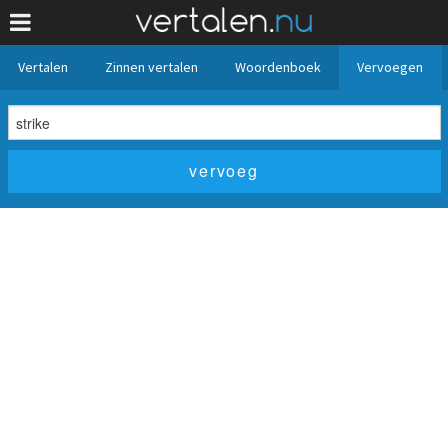
Vertalen
Zinnen vertalen
Woordenboek
Vervoegen