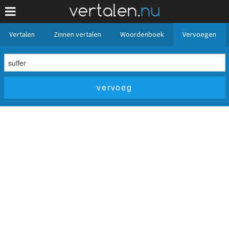
Vertalen
Zinnen vertalen
Woordenboek
Vervoegen