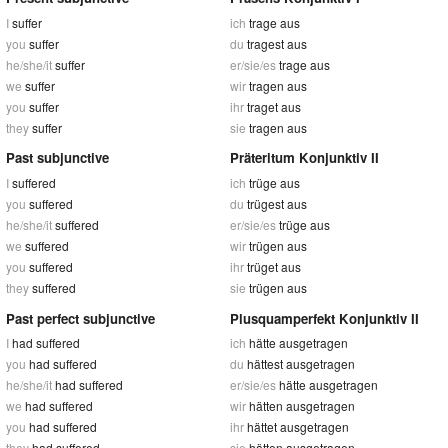
I
suffer
ich
trage aus
you
suffer
du
tragest aus
he/she/it
suffer
er/sie/es
trage aus
we
suffer
wir
tragen aus
you
suffer
ihr
traget aus
they
suffer
sie
tragen aus
Past subjunctive
Präteritum Konjunktiv II
I
suffered
ich
trüge aus
you
suffered
du
trügest aus
he/she/it
suffered
er/sie/es
trüge aus
we
suffered
wir
trügen aus
you
suffered
ihr
trüget aus
they
suffered
sie
trügen aus
Past perfect subjunctive
Plusquamperfekt Konjunktiv II
I
had suffered
ich
hätte ausgetragen
you
had suffered
du
hättest ausgetragen
he/she/it
had suffered
er/sie/es
hätte ausgetragen
we
had suffered
wir
hätten ausgetragen
you
had suffered
ihr
hättet ausgetragen
they
had suffered
sie
hätten ausgetragen