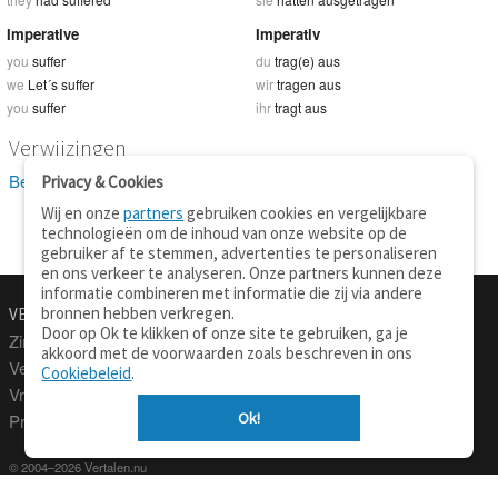
Imperative
Imperativ
you
suffer
du
trag(e) aus
we
Let´s suffer
wir
tragen aus
you
suffer
ihr
tragt aus
Verwijzingen
Bekijk 15 definitie(s) van suffer
Privacy & Cookies
Wij en onze
partners
gebruiken cookies en vergelijkbare
technologieën om de inhoud van onze website op de
gebruiker af te stemmen, advertenties te personaliseren
en ons verkeer te analyseren. Onze partners kunnen deze
informatie combineren met informatie die zij via andere
bronnen hebben verkregen.
VERTALEN.NU
OVER
Door op Ok te klikken of onze site te gebruiken, ga je
Zinnen vertalen
Over deze site
akkoord met de voorwaarden zoals beschreven in ons
Verklarend woordenboek
Contact
Cookiebeleid
.
Vraagbaak
Privacy
Ok!
Professionele vertaling
© 2004–2026 Vertalen.nu