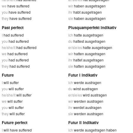
we
have suffered
wir
haben ausgetragen
you
have suffered
ihr
habt ausgetragen
they
have suffered
sie
haben ausgetragen
Past perfect
Plusquamperfekt Indikativ
I
had suffered
ich
hatte ausgetragen
you
had suffered
du
hattest ausgetragen
he/she/it
had suffered
er/sie/es
hatte ausgetragen
we
had suffered
wir
hatten ausgetragen
you
had suffered
ihr
hattet ausgetragen
they
had suffered
sie
hatten ausgetragen
Future
Futur I Indikativ
I
will suffer
ich
werde austragen
you
will suffer
du
wirst austragen
he/she/it
will suffer
er/sie/es
wird austragen
we
will suffer
wir
werden austragen
you
will suffer
ihr
werdet austragen
they
will suffer
sie
werden austragen
Future perfect
Futur II Indikativ
I
will have suffered
ich
werde ausgetragen haben