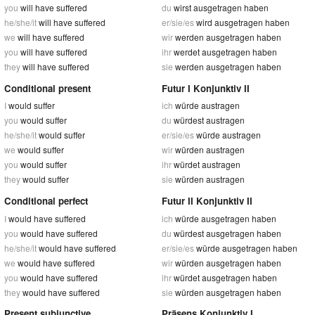
you
will have suffered
du
wirst ausgetragen haben
he/she/it
will have suffered
er/sie/es
wird ausgetragen haben
we
will have suffered
wir
werden ausgetragen haben
you
will have suffered
ihr
werdet ausgetragen haben
they
will have suffered
sie
werden ausgetragen haben
Conditional present
Futur I Konjunktiv II
I
would suffer
ich
würde austragen
you
would suffer
du
würdest austragen
he/she/it
would suffer
er/sie/es
würde austragen
we
would suffer
wir
würden austragen
you
would suffer
ihr
würdet austragen
they
would suffer
sie
würden austragen
Conditional perfect
Futur II Konjunktiv II
I
would have suffered
ich
würde ausgetragen haben
you
would have suffered
du
würdest ausgetragen haben
he/she/it
would have suffered
er/sie/es
würde ausgetragen haben
we
would have suffered
wir
würden ausgetragen haben
you
would have suffered
ihr
würdet ausgetragen haben
they
would have suffered
sie
würden ausgetragen haben
Present subjunctive
Präsens Konjunktiv I