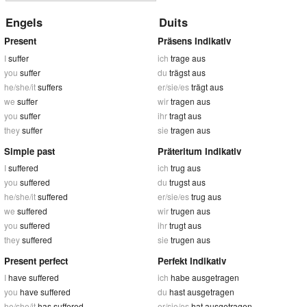
Engels
Duits
Present
Präsens Indikativ
I
suffer
ich
trage aus
you
suffer
du
trägst aus
he/she/it
suffers
er/sie/es
trägt aus
we
suffer
wir
tragen aus
you
suffer
ihr
tragt aus
they
suffer
sie
tragen aus
Simple past
Präteritum Indikativ
I
suffered
ich
trug aus
you
suffered
du
trugst aus
he/she/it
suffered
er/sie/es
trug aus
we
suffered
wir
trugen aus
you
suffered
ihr
trugt aus
they
suffered
sie
trugen aus
Present perfect
Perfekt Indikativ
I
have suffered
ich
habe ausgetragen
you
have suffered
du
hast ausgetragen
he/she/it
has suffered
er/sie/es
hat ausgetragen