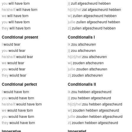
you
will have torn
jij
zult afgescheurd hebben
he/she/it
will have torn
hij/zij/het
zal afgescheurd hebben
we
will have torn
wij
zullen afgescheurd hebben
you
will have torn
jullie
zullen afgescheurd hebben
they
will have torn
zij
zullen afgescheurd hebben
Conditional present
Conditionalis I
I
would tear
ik
zou afscheuren
you
would tear
jij
zou afscheuren
he/she/it
would tear
hij/zij/het
zou afscheuren
we
would tear
wij
zouden afscheuren
you
would tear
jullie
zouden afscheuren
they
would tear
zij
zouden afscheuren
Conditional perfect
Conditionalis II
I
would have torn
ik
zou hebben afgescheurd
you
would have torn
jij
zou hebben afgescheurd
he/she/it
would have torn
hij/zij/het
zou hebben afgescheurd
we
would have torn
wij
zouden hebben afgescheurd
you
would have torn
jullie
zouden hebben afgescheurd
they
would have torn
zij
zouden hebben afgescheurd
Imperative
Imperatief