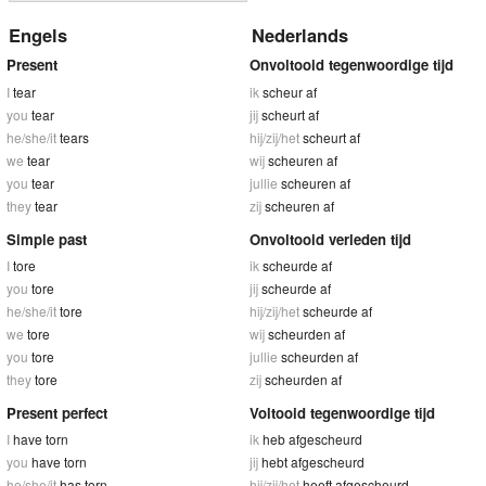
Engels
Nederlands
Present
Onvoltooid tegenwoordige tijd
I
tear
ik
scheur af
you
tear
jij
scheurt af
he/she/it
tears
hij/zij/het
scheurt af
we
tear
wij
scheuren af
you
tear
jullie
scheuren af
they
tear
zij
scheuren af
Simple past
Onvoltooid verleden tijd
I
tore
ik
scheurde af
you
tore
jij
scheurde af
he/she/it
tore
hij/zij/het
scheurde af
we
tore
wij
scheurden af
you
tore
jullie
scheurden af
they
tore
zij
scheurden af
Present perfect
Voltooid tegenwoordige tijd
I
have torn
ik
heb afgescheurd
you
have torn
jij
hebt afgescheurd
he/she/it
has torn
hij/zij/het
heeft afgescheurd