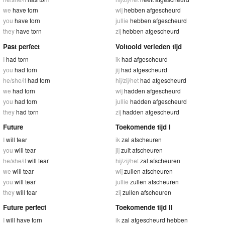
we
have torn
wij
hebben afgescheurd
you
have torn
jullie
hebben afgescheurd
they
have torn
zij
hebben afgescheurd
Past perfect
Voltooid verleden tijd
I
had torn
ik
had afgescheurd
you
had torn
jij
had afgescheurd
he/she/it
had torn
hij/zij/het
had afgescheurd
we
had torn
wij
hadden afgescheurd
you
had torn
jullie
hadden afgescheurd
they
had torn
zij
hadden afgescheurd
Future
Toekomende tijd I
I
will tear
ik
zal afscheuren
you
will tear
jij
zult afscheuren
he/she/it
will tear
hij/zij/het
zal afscheuren
we
will tear
wij
zullen afscheuren
you
will tear
jullie
zullen afscheuren
they
will tear
zij
zullen afscheuren
Future perfect
Toekomende tijd II
I
will have torn
ik
zal afgescheurd hebben