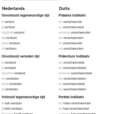
Nederlands
Duits
Onvoltooid tegenwoordige tijd
Präsens Indikativ
ik
verdoe
ich
verschwende
jij
verdoet
du
verschwendest
hij/zij/het
verdoet
er/sie/es
verschwendet
wij
verdoen
wir
verschwenden
jullie
verdoen
ihr
verschwendet
zij
verdoen
sie
verschwenden
Onvoltooid verleden tijd
Präteritum Indikativ
ik
verdeed
ich
verschwendete
jij
verdeed
du
verschwendetest
hij/zij/het
verdeed
er/sie/es
verschwendete
wij
verdeden
wir
verschwendeten
jullie
verdeden
ihr
verschwendetet
zij
verdeden
sie
verschwendeten
Voltooid tegenwoordige tijd
Perfekt Indikativ
ik
heb verdaan
ich
habe verschwendet
jij
hebt verdaan
du
hast verschwendet
hij/zij/het
heeft verdaan
er/sie/es
hat verschwendet