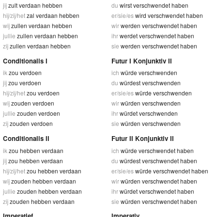
jij
zult verdaan hebben
du
wirst verschwendet haben
hij/zij/het
zal verdaan hebben
er/sie/es
wird verschwendet haben
wij
zullen verdaan hebben
wir
werden verschwendet haben
jullie
zullen verdaan hebben
ihr
werdet verschwendet haben
zij
zullen verdaan hebben
sie
werden verschwendet haben
Conditionalis I
Futur I Konjunktiv II
ik
zou verdoen
ich
würde verschwenden
jij
zou verdoen
du
würdest verschwenden
hij/zij/het
zou verdoen
er/sie/es
würde verschwenden
wij
zouden verdoen
wir
würden verschwenden
jullie
zouden verdoen
ihr
würdet verschwenden
zij
zouden verdoen
sie
würden verschwenden
Conditionalis II
Futur II Konjunktiv II
ik
zou hebben verdaan
ich
würde verschwendet haben
jij
zou hebben verdaan
du
würdest verschwendet haben
hij/zij/het
zou hebben verdaan
er/sie/es
würde verschwendet haben
wij
zouden hebben verdaan
wir
würden verschwendet haben
jullie
zouden hebben verdaan
ihr
würdet verschwendet haben
zij
zouden hebben verdaan
sie
würden verschwendet haben
Imperatief
Imperativ