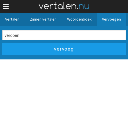
Vertalen
Zinnen vertalen
Woordenboek
Vervoegen