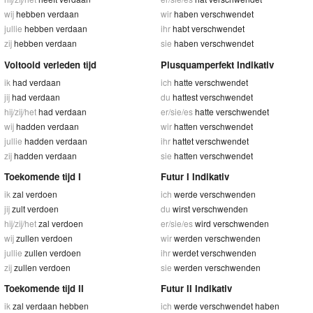
wij
hebben verdaan
wir
haben verschwendet
jullie
hebben verdaan
ihr
habt verschwendet
zij
hebben verdaan
sie
haben verschwendet
Voltooid verleden tijd
Plusquamperfekt Indikativ
ik
had verdaan
ich
hatte verschwendet
jij
had verdaan
du
hattest verschwendet
hij/zij/het
had verdaan
er/sie/es
hatte verschwendet
wij
hadden verdaan
wir
hatten verschwendet
jullie
hadden verdaan
ihr
hattet verschwendet
zij
hadden verdaan
sie
hatten verschwendet
Toekomende tijd I
Futur I Indikativ
ik
zal verdoen
ich
werde verschwenden
jij
zult verdoen
du
wirst verschwenden
hij/zij/het
zal verdoen
er/sie/es
wird verschwenden
wij
zullen verdoen
wir
werden verschwenden
jullie
zullen verdoen
ihr
werdet verschwenden
zij
zullen verdoen
sie
werden verschwenden
Toekomende tijd II
Futur II Indikativ
ik
zal verdaan hebben
ich
werde verschwendet haben