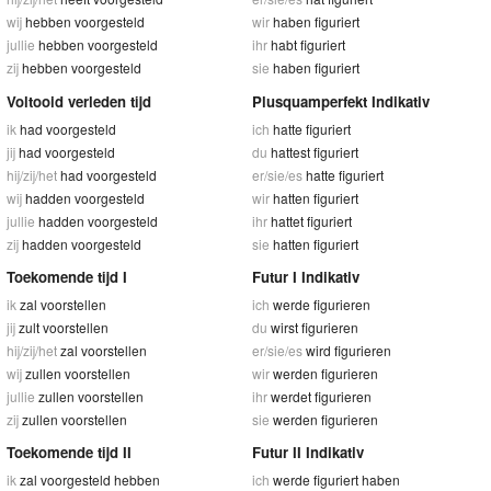
wij
hebben voorgesteld
wir
haben figuriert
jullie
hebben voorgesteld
ihr
habt figuriert
zij
hebben voorgesteld
sie
haben figuriert
Voltooid verleden tijd
Plusquamperfekt Indikativ
ik
had voorgesteld
ich
hatte figuriert
jij
had voorgesteld
du
hattest figuriert
hij/zij/het
had voorgesteld
er/sie/es
hatte figuriert
wij
hadden voorgesteld
wir
hatten figuriert
jullie
hadden voorgesteld
ihr
hattet figuriert
zij
hadden voorgesteld
sie
hatten figuriert
Toekomende tijd I
Futur I Indikativ
ik
zal voorstellen
ich
werde figurieren
jij
zult voorstellen
du
wirst figurieren
hij/zij/het
zal voorstellen
er/sie/es
wird figurieren
wij
zullen voorstellen
wir
werden figurieren
jullie
zullen voorstellen
ihr
werdet figurieren
zij
zullen voorstellen
sie
werden figurieren
Toekomende tijd II
Futur II Indikativ
ik
zal voorgesteld hebben
ich
werde figuriert haben