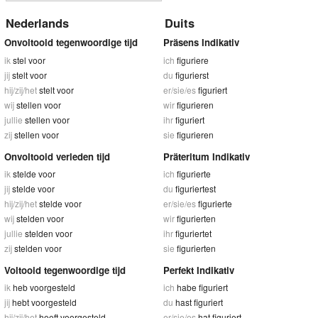
Nederlands
Duits
Onvoltooid tegenwoordige tijd
Präsens Indikativ
ik
stel voor
ich
figuriere
jij
stelt voor
du
figurierst
hij/zij/het
stelt voor
er/sie/es
figuriert
wij
stellen voor
wir
figurieren
jullie
stellen voor
ihr
figuriert
zij
stellen voor
sie
figurieren
Onvoltooid verleden tijd
Präteritum Indikativ
ik
stelde voor
ich
figurierte
jij
stelde voor
du
figuriertest
hij/zij/het
stelde voor
er/sie/es
figurierte
wij
stelden voor
wir
figurierten
jullie
stelden voor
ihr
figuriertet
zij
stelden voor
sie
figurierten
Voltooid tegenwoordige tijd
Perfekt Indikativ
ik
heb voorgesteld
ich
habe figuriert
jij
hebt voorgesteld
du
hast figuriert
hij/zij/het
heeft voorgesteld
er/sie/es
hat figuriert