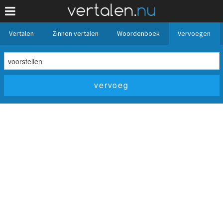
Vertalen
Zinnen vertalen
Woordenboek
Vervoegen