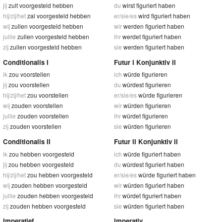
jij
zult voorgesteld hebben
du
wirst figuriert haben
hij/zij/het
zal voorgesteld hebben
er/sie/es
wird figuriert haben
wij
zullen voorgesteld hebben
wir
werden figuriert haben
jullie
zullen voorgesteld hebben
ihr
werdet figuriert haben
zij
zullen voorgesteld hebben
sie
werden figuriert haben
Conditionalis I
Futur I Konjunktiv II
ik
zou voorstellen
ich
würde figurieren
jij
zou voorstellen
du
würdest figurieren
hij/zij/het
zou voorstellen
er/sie/es
würde figurieren
wij
zouden voorstellen
wir
würden figurieren
jullie
zouden voorstellen
ihr
würdet figurieren
zij
zouden voorstellen
sie
würden figurieren
Conditionalis II
Futur II Konjunktiv II
ik
zou hebben voorgesteld
ich
würde figuriert haben
jij
zou hebben voorgesteld
du
würdest figuriert haben
hij/zij/het
zou hebben voorgesteld
er/sie/es
würde figuriert haben
wij
zouden hebben voorgesteld
wir
würden figuriert haben
jullie
zouden hebben voorgesteld
ihr
würdet figuriert haben
zij
zouden hebben voorgesteld
sie
würden figuriert haben
Imperatief
Imperativ