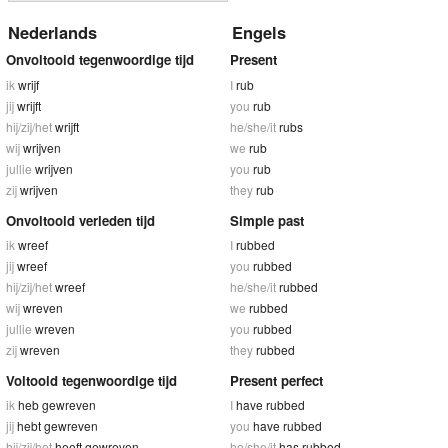
Nederlands
Engels
Onvoltooid tegenwoordige tijd
Present
ik
wrijf
I
rub
jij
wrijft
you
rub
hij/zij/het
wrijft
he/she/it
rubs
wij
wrijven
we
rub
jullie
wrijven
you
rub
zij
wrijven
they
rub
Onvoltooid verleden tijd
Simple past
ik
wreef
I
rubbed
jij
wreef
you
rubbed
hij/zij/het
wreef
he/she/it
rubbed
wij
wreven
we
rubbed
jullie
wreven
you
rubbed
zij
wreven
they
rubbed
Voltooid tegenwoordige tijd
Present perfect
ik
heb gewreven
I
have rubbed
jij
hebt gewreven
you
have rubbed
hij/zij/het
heeft gewreven
he/she/it
has rubbed