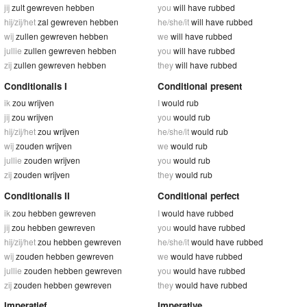
jij
zult gewreven hebben
you
will have rubbed
hij/zij/het
zal gewreven hebben
he/she/it
will have rubbed
wij
zullen gewreven hebben
we
will have rubbed
jullie
zullen gewreven hebben
you
will have rubbed
zij
zullen gewreven hebben
they
will have rubbed
Conditionalis I
Conditional present
ik
zou wrijven
I
would rub
jij
zou wrijven
you
would rub
hij/zij/het
zou wrijven
he/she/it
would rub
wij
zouden wrijven
we
would rub
jullie
zouden wrijven
you
would rub
zij
zouden wrijven
they
would rub
Conditionalis II
Conditional perfect
ik
zou hebben gewreven
I
would have rubbed
jij
zou hebben gewreven
you
would have rubbed
hij/zij/het
zou hebben gewreven
he/she/it
would have rubbed
wij
zouden hebben gewreven
we
would have rubbed
jullie
zouden hebben gewreven
you
would have rubbed
zij
zouden hebben gewreven
they
would have rubbed
Imperatief
Imperative