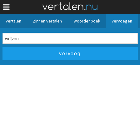
Vertalen
Zinnen vertalen
Woordenboek
Vervoegen