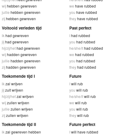
wij
hebben gewreven
we
have rubbed
jullie
hebben gewreven
you
have rubbed
zij
hebben gewreven
they
have rubbed
Voltooid verleden tijd
Past perfect
ik
had gewreven
I
had rubbed
jij
had gewreven
you
had rubbed
hij/zij/het
had gewreven
he/she/it
had rubbed
wij
hadden gewreven
we
had rubbed
jullie
hadden gewreven
you
had rubbed
zij
hadden gewreven
they
had rubbed
Toekomende tijd I
Future
ik
zal wrijven
I
will rub
jij
zult wrijven
you
will rub
hij/zij/het
zal wrijven
he/she/it
will rub
wij
zullen wrijven
we
will rub
jullie
zullen wrijven
you
will rub
zij
zullen wrijven
they
will rub
Toekomende tijd II
Future perfect
ik
zal gewreven hebben
I
will have rubbed