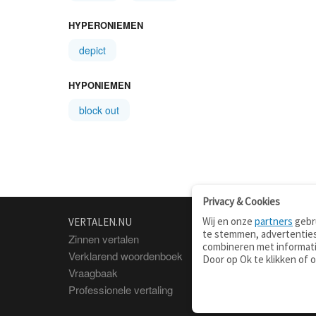
HYPERONIEMEN
depict
HYPONIEMEN
block out
Privacy & Cookies
Wij en onze
partners
gebru
VERTALEN.NU
OVER
te stemmen, advertenties
Zinnen vertalen
Over deze site
combineren met informati
Verklarend woordenboek
Contact
Door op Ok te klikken of 
Vraagbaak
Privacy
Professionele vertaling