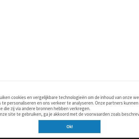
iken cookies en vergelijkbare technologieën om de inhoud van onze web
TOOLS
WOORDENBOEKEN
 te personaliseren en ons verkeer te analyseren. Onze partners kunnen
Apps
Nederlands - Engels
e die zij via andere bronnen hebben verkregen.
Mobiel
Nederlands - Duits
onze site te gebruiken, ga je akkoord met de voorwaarden zoals beschre
Tools & widgets
Nederlands - Spaans
Ok!